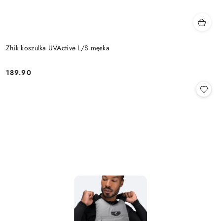
Zhik koszulka UVActive L/S męska
189.90
Cena: