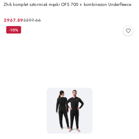
Zhik komplet sztormiak męski OFS 700 + kombinezon Underfleece
2967.89
3297.66
Cena
Cena
promocyjna:
przed
-10%
promocją: