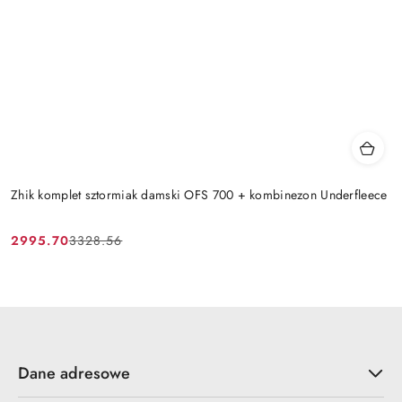
Zhik komplet sztormiak damski OFS 700 + kombinezon Underfleece
2995.70
3328.56
Cena
Cena
promocyjna:
przed
promocją:
Dane adresowe