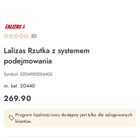
NAZWA
PRODUCENTA:
LALIZAS
(0)
Lalizas Rzutka z systemem
podejmowania
Symbol:
5204980204402
nr. kat. 20440
cena:
269.90
Program lojalnościowy dostępny jest tylko dla zalogowanych
klientów.