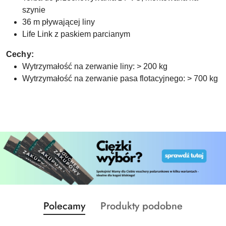
szynie
36 m pływającej liny
Life Link z paskiem parcianym
Cechy:
Wytrzymałość na zerwanie liny: > 200 kg
Wytrzymałość na zerwanie pasa flotacyjnego: > 700 kg
Produkty
Produkty
Polecamy
Produkty podobne
Pomiń karuzelę produktów
o
o