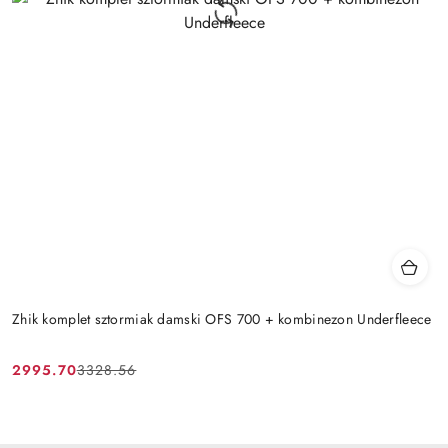
Zhik komplet sztormiak damski OFS 700 + kombinezon Underfleece
2995.70
3328.56
Cena
Cena
promocyjna:
przed
promocją: