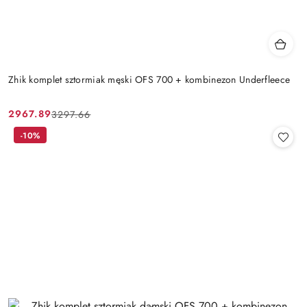
Zhik komplet sztormiak męski OFS 700 + kombinezon Underfleece
2967.89
3297.66
Cena
Cena
promocyjna:
przed
-10%
promocją: