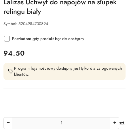
Lalizas Uchwyt do napojów na słupek
relingu biały
Symbol:
5204984700894
Powiadom gdy produkt będzie dostępny
cena:
94.50
Program lojalnościowy dostępny jest tylko dla zalogowanych
klientów.
Ilość
szt.