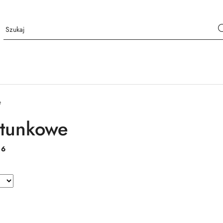
e
atunkowe
:
6