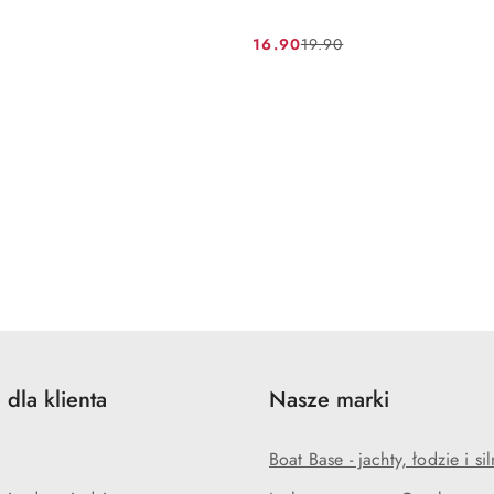
16.90
19.90
Cena
Cena
promocyjna:
przed
promocją:
 dla klienta
Nasze marki
Boat Base - jachty, łodzie i sil