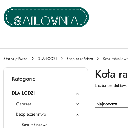
Przejdź do treści głównej
Przejdź do wyszukiwarki
Przejdź do moje konto
Przejdź do menu głównego
Przejdź do stopki
Strona główna
DLA ŁODZI
Bezpieczeństwo
Koła ratunkow
Koła r
Kategorie
Liczba produktów
DLA ŁODZI
Zastosowano
Sortuj
Osprzęt
według
sortowanie:
Bezpieczeństwo
Najnowsze.
Koła ratunkowe