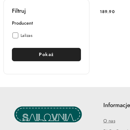
Filtruj
189.90
Cena:
Producent
Producent:
Lalizas
Pokaż
Informacje
O nas