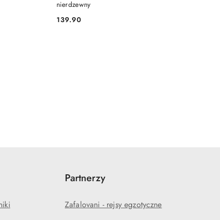
nierdzewny
139.90
Cena:
Partnerzy
niki
Zafalovani - rejsy egzotyczne