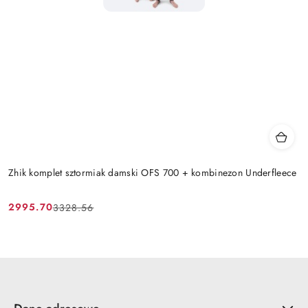
Zhik komplet sztormiak damski OFS 700 + kombinezon Underfleece
2995.70
3328.56
Cena
Cena
promocyjna:
przed
promocją: