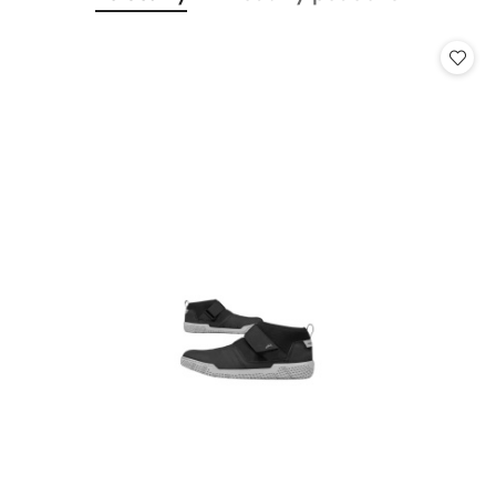
Pomiń karuzelę produktów
o
o
statusie:
statusie: