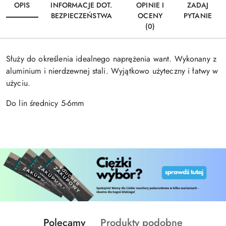
OPIS
INFORMACJE DOT.
OPINIE I
ZADAJ
BEZPIECZEŃSTWA
OCENY
PYTANIE
(0)
Służy do określenia idealnego naprężenia want. Wykonany z
aluminium i nierdzewnej stali. Wyjątkowo użyteczny i łatwy w
użyciu.
Do lin średnicy 5-6mm
Produkty
Produkty
Polecamy
Produkty podobne