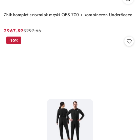
Zhik komplet sztormiak męski OFS 700 + kombinezon Underfleece
2967.89
3297.66
Cena
Cena
promocyjna:
przed
-10%
promocją: