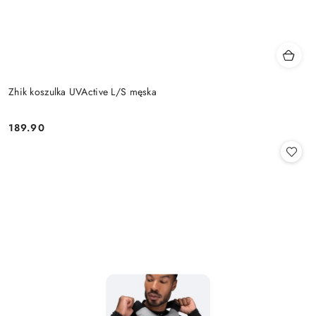
Zhik koszulka UVActive L/S męska
189.90
Cena: