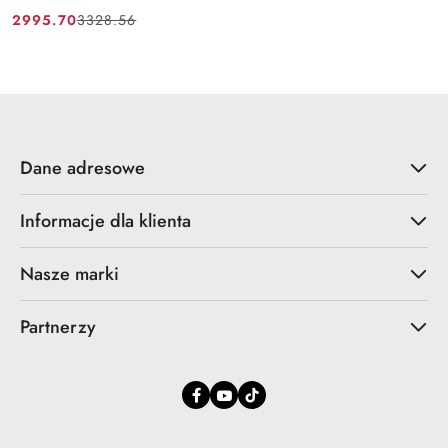
2995.70
3328.56
Cena
Cena
promocyjna:
przed
promocją:
Dane adresowe
Informacje dla klienta
Nasze marki
Partnerzy