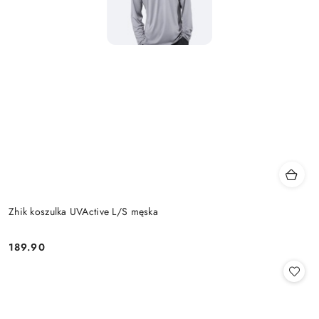
Zhik koszulka UVActive L/S męska
189.90
Cena: