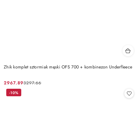
Zhik komplet sztormiak męski OFS 700 + kombinezon Underfleece
2967.89
3297.66
Cena
Cena
promocyjna:
przed
-10%
promocją: