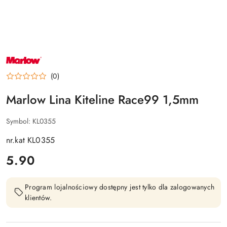
NAZWA
PRODUCENTA:
MARLOW
(0)
Marlow Lina Kiteline Race99 1,5mm
Symbol:
KL0355
nr.kat KL0355
cena:
5.90
Program lojalnościowy dostępny jest tylko dla zalogowanych
klientów.