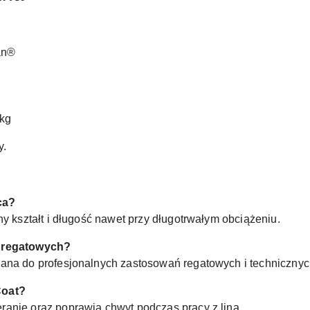
an®
kg
y.
ca?
ny kształt i długość nawet przy długotrwałym obciążeniu.
ń regatowych?
wana do profesjonalnych zastosowań regatowych i technicznyc
Coat?
anie oraz poprawia chwyt podczas pracy z liną.