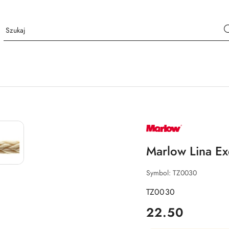
NAZWA
PRODUCENTA:
MARLOW
Marlow Lina Ex
Symbol:
TZ0030
TZ0030
cena:
22.50