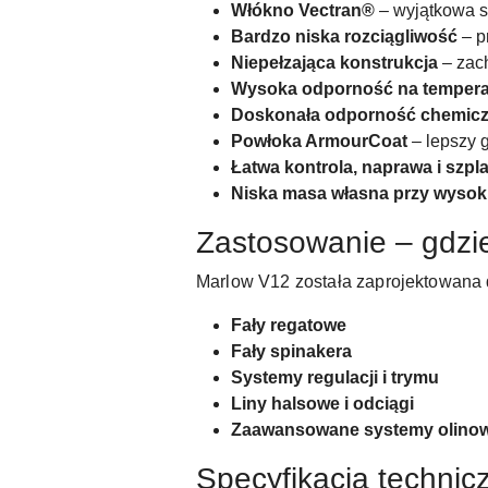
Włókno Vectran®
– wyjątkowa st
Bardzo niska rozciągliwość
– p
Niepełzająca konstrukcja
– zac
Wysoka odporność na tempera
Doskonała odporność chemicz
Powłoka ArmourCoat
– lepszy g
Łatwa kontrola, naprawa i szpl
Niska masa własna przy wysoki
Zastosowanie – gdzie
Marlow V12 została zaprojektowana d
Fały regatowe
Fały spinakera
Systemy regulacji i trymu
Liny halsowe i odciągi
Zaawansowane systemy olino
Specyfikacja technic