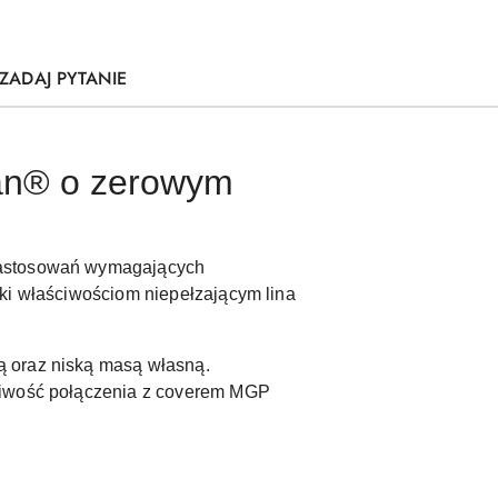
ZADAJ PYTANIE
ran® o zerowym
zastosowań wymagających
ęki właściwościom niepełzającym lina
ą oraz niską masą własną.
żliwość połączenia z coverem MGP