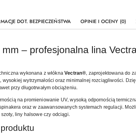
RMACJE DOT. BEZPIECZEŃSTWA
OPINIE I OCENY (0)
 mm – profesjonalna lina Vect
techniczna wykonana z włókna
Vectran®
, zaprojektowana do 
 wysokiej wytrzymałości oraz minimalnej rozciągliwości. Dzi
nawet przy długotrwałym obciążeniu.
ornością na promieniowanie UV, wysoką odpornością termiczn
ał spinakera oraz w zaawansowanych systemach regulacji. Mo
szoty, liny halsowe czy odciągi.
 produktu