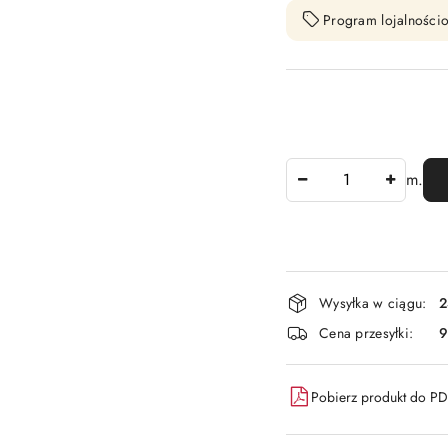
Program lojalnościo
Ilość
m.
Dostępność
Wysyłka w ciągu:
2
i
Cena przesyłki:
9
dostawa
Pobierz produkt do P