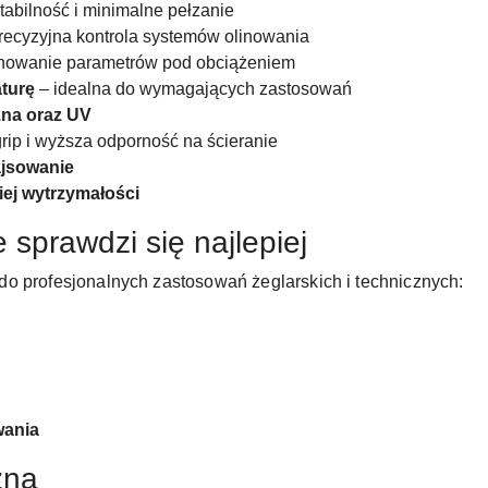
abilność i minimalne pełzanie
recyzyjna kontrola systemów olinowania
howanie parametrów pod obciążeniem
turę
– idealna do wymagających zastosowań
na oraz UV
rip i wyższa odporność na ścieranie
ajsowanie
ej wytrzymałości
 sprawdzi się najlepiej
o profesjonalnych zastosowań żeglarskich i technicznych:
wania
zna