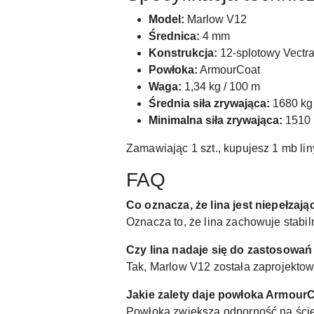
Model:
Marlow V12
Średnica:
4 mm
Konstrukcja:
12-splotowy Vectr
Powłoka:
ArmourCoat
Waga:
1,34 kg / 100 m
Średnia siła zrywająca:
1680 kg
Minimalna siła zrywająca:
1510 
Zamawiając 1 szt., kupujesz 1 mb lin
FAQ
Co oznacza, że lina jest niepełzają
Oznacza to, że lina zachowuje stabil
Czy lina nadaje się do zastosowa
Tak, Marlow V12 została zaprojekto
Jakie zalety daje powłoka Armour
Powłoka zwiększa odporność na ścier