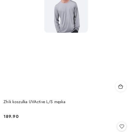
Zhik koszulka UVActive L/S męska
189.90
Cena: