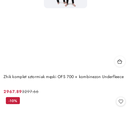
Zhik komplet sztormiak męski OFS 700 + kombinezon Underfleece
2967.89
3297.66
Cena
Cena
promocyjna:
przed
-10%
promocją: