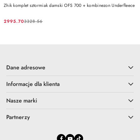
Zhik komplet sztormiak damski OFS 700 + kombinezon Underfleece
2995.70
3328.56
Cena
Cena
promocyjna:
przed
promocją:
Dane adresowe
Informacje dla klienta
Nasze marki
Partnerzy