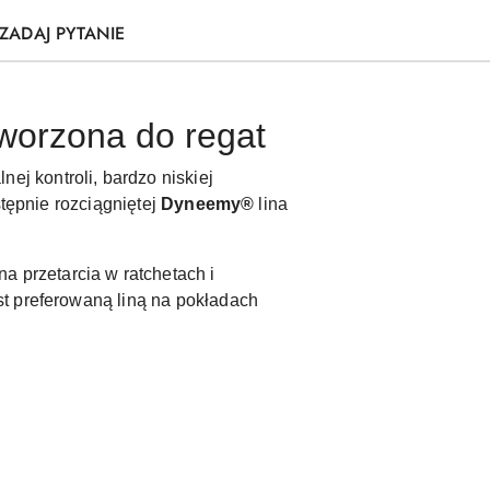
ZADAJ PYTANIE
worzona do regat
j kontroli, bardzo niskiej
stępnie rozciągniętej
Dyneemy®
lina
 przetarcia w ratchetach i
t preferowaną liną na pokładach