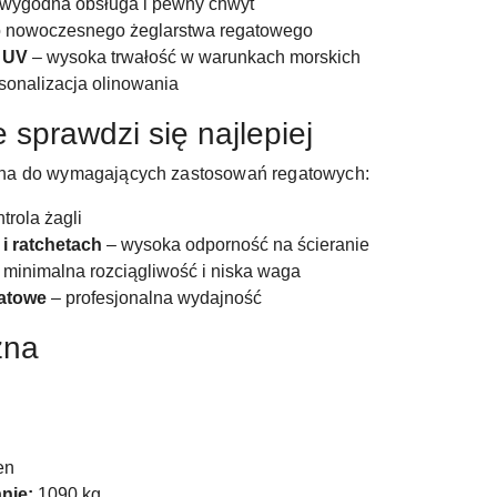
wygodna obsługa i pewny chwyt
o nowoczesnego żeglarstwa regatowego
 UV
– wysoka trwałość w warunkach morskich
sonalizacja olinowania
 sprawdzi się najlepiej
na do wymagających zastosowań regatowych:
trola żagli
i ratchetach
– wysoka odporność na ścieranie
 minimalna rozciągliwość i niska waga
atowe
– profesjonalna wydajność
zna
en
nie:
1090 kg