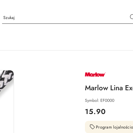
NAZWA
PRODUCENTA:
MARLOW
Marlow Lina E
Symbol:
EF0000
cena:
15.90
Program lojalnościo