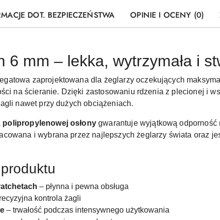
RMACJE DOT. BEZPIECZEŃSTWA
OPINIE I OCENY (0)
 6 mm – lekka, wytrzymała i st
egatowa zaprojektowana dla żeglarzy oczekujących maksymalne
ści na ścieranie. Dzięki zastosowaniu rdzenia z plecionej i w
agli nawet przy dużych obciążeniach.
polipropylenowej osłony
gwarantuje wyjątkową odporność na
cowana i wybrana przez najlepszych żeglarzy świata oraz jes
 produktu
ratchetach
– płynna i pewna obsługa
recyzyjna kontrola żagli
ie
– trwałość podczas intensywnego użytkowania