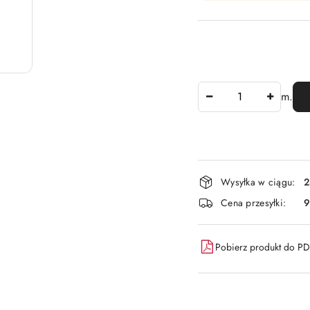
Ilość
m.
Dostępność
Wysyłka w ciągu:
2
i
Cena przesyłki:
9
dostawa
Pobierz produkt do P