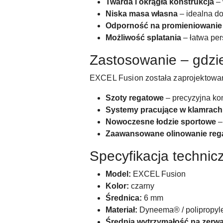
Twarda i okrągła konstrukcja
– 
Niska masa własna
– idealna d
Odporność na promieniowanie
Możliwość splatania
– łatwa per
Zastosowanie – gdzie
EXCEL Fusion została zaprojektowa
Szoty regatowe
– precyzyjna kon
Systemy pracujące w klamrach 
Nowoczesne łodzie sportowe
–
Zaawansowane olinowanie reg
Specyfikacja technic
Model:
EXCEL Fusion
Kolor:
czarny
Średnica:
6 mm
Materiał:
Dyneema® / polipropyl
Średnia wytrzymałość na zerwa