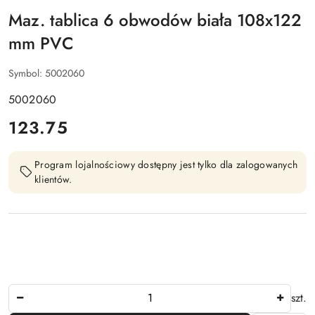
Maz. tablica 6 obwodów biała 108x122
mm PVC
Symbol:
5002060
5002060
cena:
123.75
Program lojalnościowy dostępny jest tylko dla zalogowanych
klientów.
Ilość
szt.