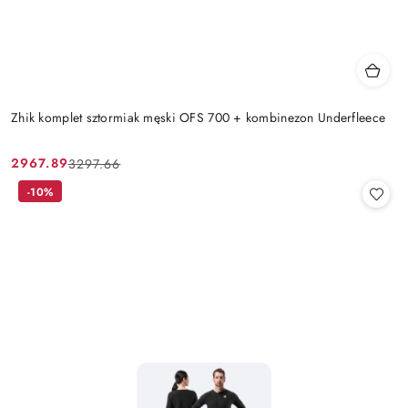
Zhik komplet sztormiak męski OFS 700 + kombinezon Underfleece
2967.89
3297.66
Cena
Cena
promocyjna:
przed
-10%
promocją: