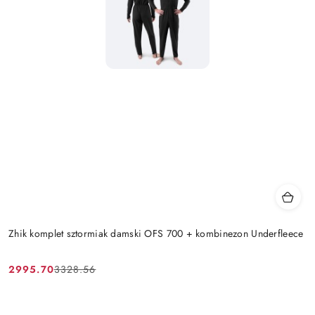
Zhik komplet sztormiak damski OFS 700 + kombinezon Underfleece
2995.70
3328.56
Cena
Cena
promocyjna:
przed
promocją: