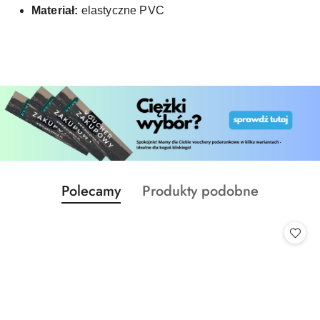
Materiał:
elastyczne PVC
Produkty
Produkty
Polecamy
Produkty podobne
Pomiń karuzelę produktów
o
o
statusie:
statusie: