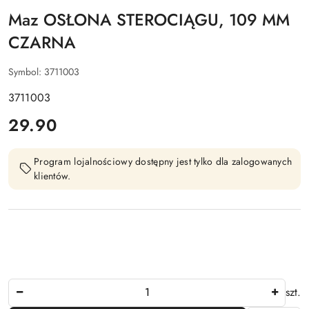
Maz OSŁONA STEROCIĄGU, 109 MM
CZARNA
Symbol:
3711003
3711003
cena:
29.90
Program lojalnościowy dostępny jest tylko dla zalogowanych
klientów.
Ilość
szt.