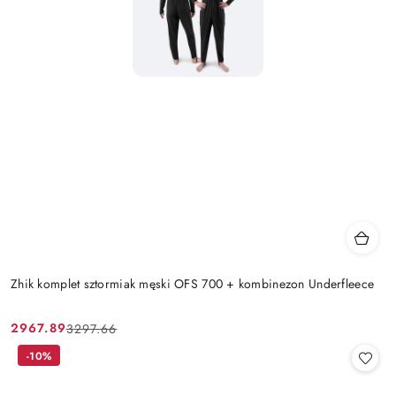
Zhik komplet sztormiak męski OFS 700 + kombinezon Underfleece
2967.89
3297.66
Cena
Cena
promocyjna:
przed
-10%
promocją: