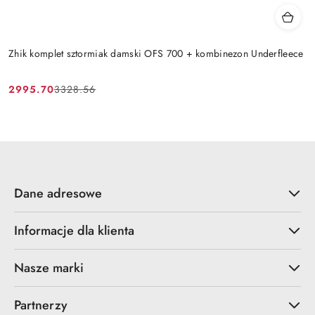
Zhik komplet sztormiak damski OFS 700 + kombinezon Underfleece
2995.70
3328.56
Cena
Cena
promocyjna:
przed
promocją:
Dane adresowe
Informacje dla klienta
Nasze marki
Partnerzy