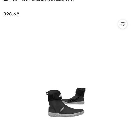
398.62
Cena: