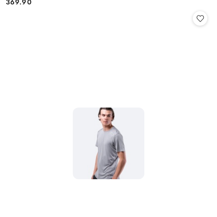
369.90
Cena: