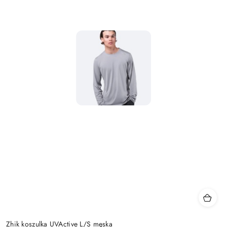
Zhik koszulka UVActive L/S męska