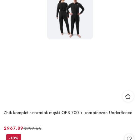
Zhik komplet sztormiak męski OFS 700 + kombinezon Underfleece
2967.89
3297.66
Cena
Cena
promocyjna:
przed
-10%