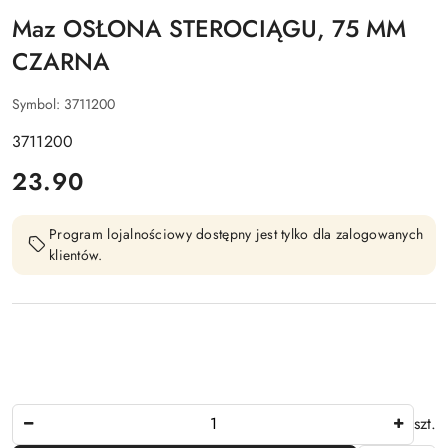
Maz OSŁONA STEROCIĄGU, 75 MM
CZARNA
Symbol:
3711200
3711200
cena:
23.90
Program lojalnościowy dostępny jest tylko dla zalogowanych
klientów.
Ilość
szt.