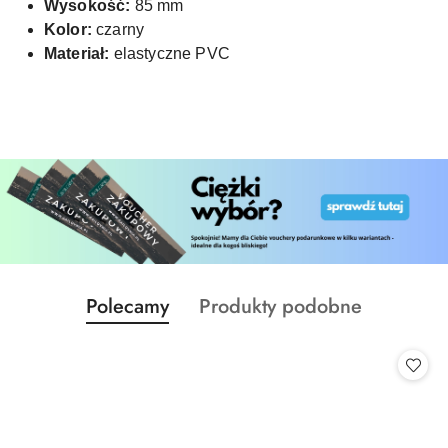
Wysokość:
85 mm
Kolor:
czarny
Materiał:
elastyczne PVC
Produkty
Produkty
Polecamy
Produkty podobne
Pomiń karuzelę produktów
o
o
statusie:
statusie: