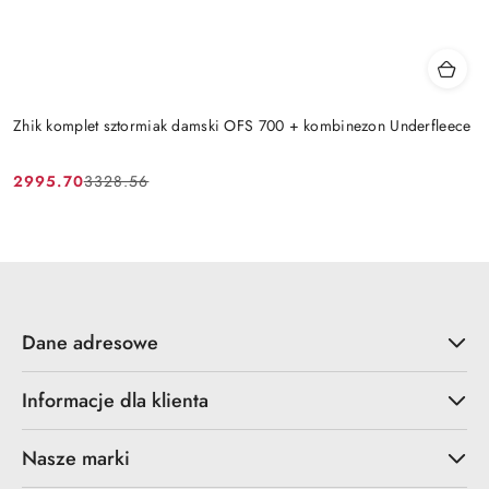
Zhik komplet sztormiak damski OFS 700 + kombinezon Underfleece
2995.70
3328.56
Cena
Cena
promocyjna:
przed
promocją:
Dane adresowe
Informacje dla klienta
Nasze marki