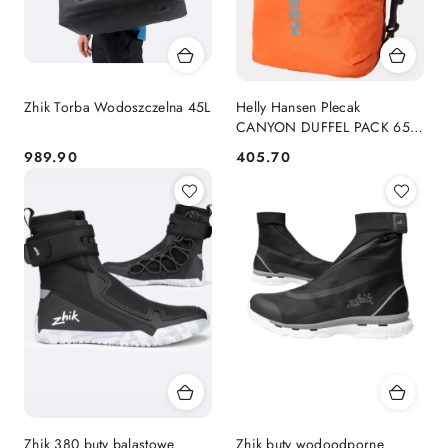
Zhik Torba Wodoszczelna 45L
Helly Hansen Plecak
CANYON DUFFEL PACK 65L
Pomarańczowy
989.90
405.70
Cena:
Cena:
Zhik 380 buty balastowe
Zhik buty wodoodporne