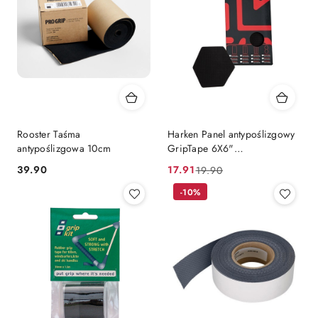
Rooster Taśma
Harken Panel antypoślizgowy
antypoślizgowa 10cm
GripTape 6X6"
samoprzylepny wodoodporny
39.90
17.91
19.90
Cena:
Cena
Cena
elastyczny
promocyjna:
przed
-10%
promocją: