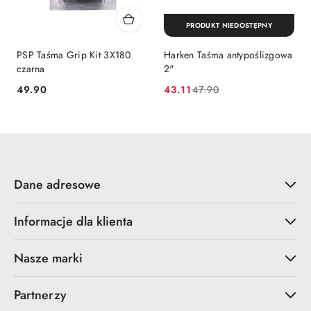
PRODUKT NIEDOSTĘPNY
PSP Taśma Grip Kit 3X180
Harken Taśma antypoślizgowa
czarna
2"
49.90
43.11
47.90
Cena:
Cena
Cena
promocyjna:
przed
promocją:
Dane adresowe
Informacje dla klienta
Nasze marki
Partnerzy