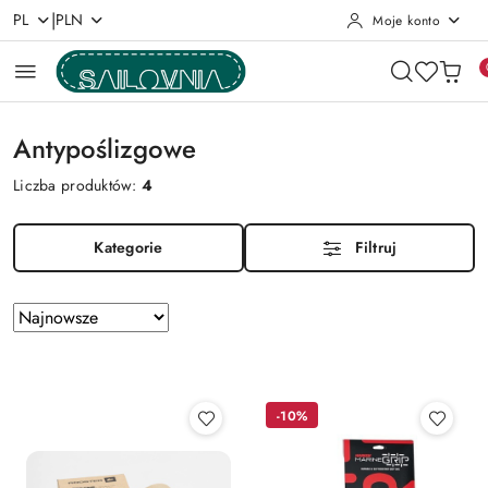
|
PL
PLN
Moje konto
Przejdź do treści głównej
Przejdź do wyszukiwarki
Przejdź do moje konto
Przejdź do menu głównego
Przejdź do stopki
Antypoślizgowe
Liczba produktów:
4
Kategorie
Filtruj
Zastosowano
Sortuj
według
sortowanie:
Najnowsze.
-10%