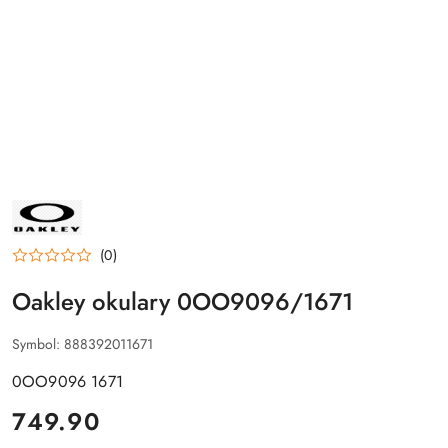
NAZWA
PRODUCENTA:
OAKLEY
(0)
Oakley okulary 0OO9096/1671
Symbol:
888392011671
0OO9096 1671
cena:
749.90