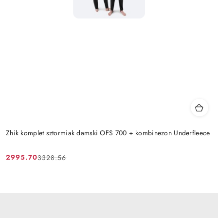
Zhik komplet sztormiak damski OFS 700 + kombinezon Underfleece
2995.70
3328.56
Cena
Cena
promocyjna:
przed
promocją: