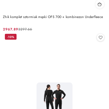
Zhik komplet sztormiak męski OFS 700 + kombinezon Underfleece
2967.89
3297.66
Cena
Cena
promocyjna:
przed
-10%
promocją: