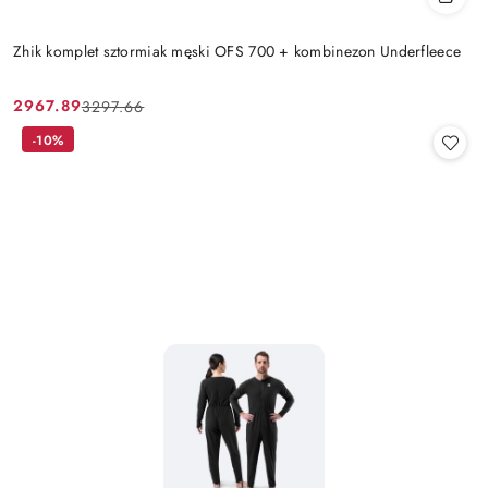
Zhik komplet sztormiak męski OFS 700 + kombinezon Underfleece
2967.89
3297.66
Cena
Cena
promocyjna:
przed
-10%
promocją: