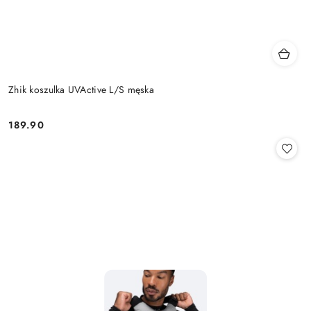
Zhik koszulka UVActive L/S męska
189.90
Cena: