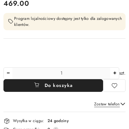
cena:
469.00
Program lojalnościowy dostępny jest tylko dla zalogowanych
klientów.
Ilość
szt.
Do koszyka
Zostaw telefon
Dostępność
Wysyłka w ciągu:
24 godziny
i