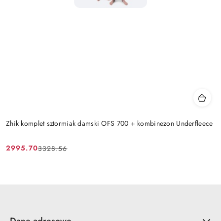
Zhik komplet sztormiak damski OFS 700 + kombinezon Underfleece
2995.70
3328.56
Cena
Cena
promocyjna:
przed
promocją: