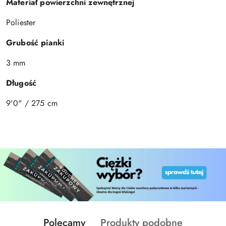
Materiał powierzchni zewnętrznej
Poliester
Grubość pianki
3 mm
Długość
9'0" / 275 cm
Produkty
Produkty
Polecamy
Produkty podobne