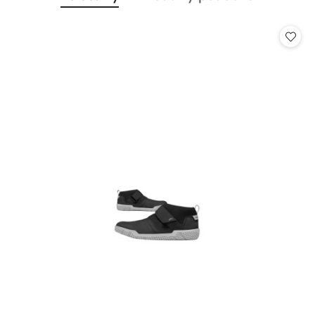
Pomiń karuzelę produktów
o
o
statusie:
statusie: