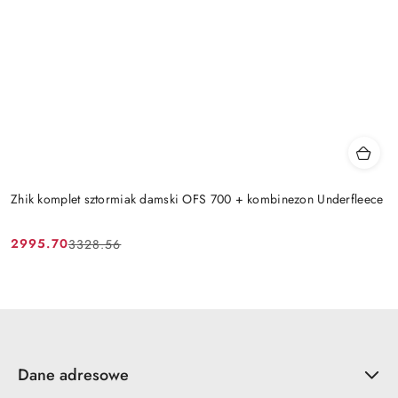
Zhik komplet sztormiak damski OFS 700 + kombinezon Underfleece
2995.70
3328.56
Cena
Cena
promocyjna:
przed
promocją:
Dane adresowe