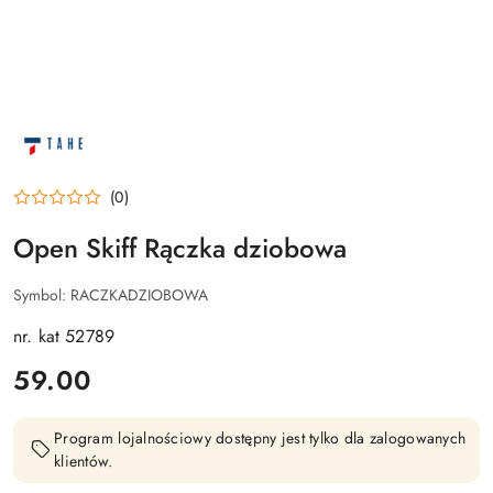
NAZWA
PRODUCENTA:
OPEN
SKIFF
(0)
Open Skiff Rączka dziobowa
Symbol:
RACZKADZIOBOWA
nr. kat 52789
cena:
59.00
Program lojalnościowy dostępny jest tylko dla zalogowanych
klientów.