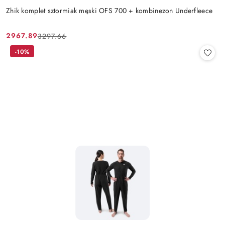
Zhik komplet sztormiak męski OFS 700 + kombinezon Underfleece
2967.89
3297.66
Cena
Cena
promocyjna:
przed
-10%
promocją: