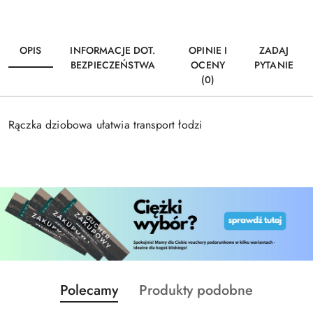
OPIS
INFORMACJE DOT.
OPINIE I
ZADAJ
BEZPIECZEŃSTWA
OCENY
PYTANIE
(0)
Rączka dziobowa ułatwia transport łodzi
Produkty
Produkty
Polecamy
Produkty podobne
Pomiń karuzelę produktów
o
o