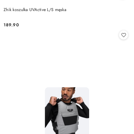
Zhik koszulka UVActive L/S męska
189.90
Cena: