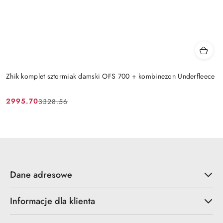
Zhik komplet sztormiak damski OFS 700 + kombinezon Underfleece
2995.70
3328.56
Cena
Cena
promocyjna:
przed
promocją:
Dane adresowe
Informacje dla klienta