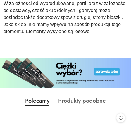
W zależności od wyprodukowanej partii oraz w zależności
od dostawcy, część okuć (dolnych i górnych) może
posiadać także dodatkowy spaw z drugiej strony blaszki.
Jako sklep, nie mamy wpływu na sposób produkcji tego
elementu. Elementy wysyłane są losowo.
Produkty
Produkty
Polecamy
Produkty podobne
Pomiń karuzelę produktów
o
o
statusie:
statusie: