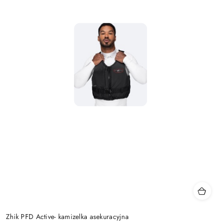
Zhik PFD Active- kamizelka asekuracyjna