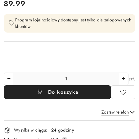
cena:
89.99
Program lojalnościowy dostępny jest tylko dla zalogowanych
klientów.
Ilość
szt.
Do koszyka
Zostaw telefon
Dostępność
Wysyłka w ciągu:
24 godziny
i