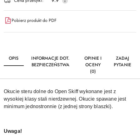
Wyślij
Cena przesyłki:
9.9
dostawa
Pobierz produkt do PDF
OPIS
INFORMACJE DOT.
OPINIE I
ZADAJ
BEZPIECZEŃSTWA
OCENY
PYTANIE
(0)
Okucie steru dolne do Open Skiff wykonane jest z
wysokiej klasy stali nierdzewnej. Okucie spawane jest
minimum jednostronnie (z jednej strony blaszki).
Uwaga!