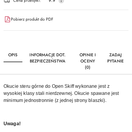
Wyślij
Cena przesyłki:
9.9
dostawa
Pobierz produkt do PDF
OPIS
INFORMACJE DOT.
OPINIE I
ZADAJ
BEZPIECZEŃSTWA
OCENY
PYTANIE
(0)
Okucie steru górne do Open Skiff wykonane jest z
wysokiej klasy stali nierdzewnej. Okucie spawane jest
minimum jednostronnie (z jednej strony blaszki).
Uwaga!