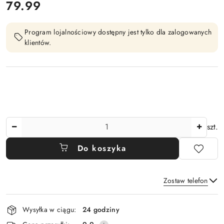
cena:
79.99
Program lojalnościowy dostępny jest tylko dla zalogowanych
klientów.
Ilość
szt.
Do koszyka
Zostaw telefon
Dostępność
Wysyłka w ciągu:
24 godziny
i