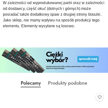
W zależności od wyprodukowanej partii oraz w zależności
od dostawcy, część okuć (dolnych i górnych) może
posiadać także dodatkowy spaw z drugiej strony blaszki.
Jako sklep, nie mamy wpływu na sposób produkcji tego
elementu. Elementy wysyłane są losowo.
Produkty
Produkty
Polecamy
Produkty podobne
Pomiń karuzelę produktów
o
o
statusie:
statusie: