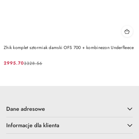
Zhik komplet sztormiak damski OFS 700 + kombinezon Underfleece
2995.70
3328.56
Cena
Cena
promocyjna:
przed
promocją:
Dane adresowe
Informacje dla klienta