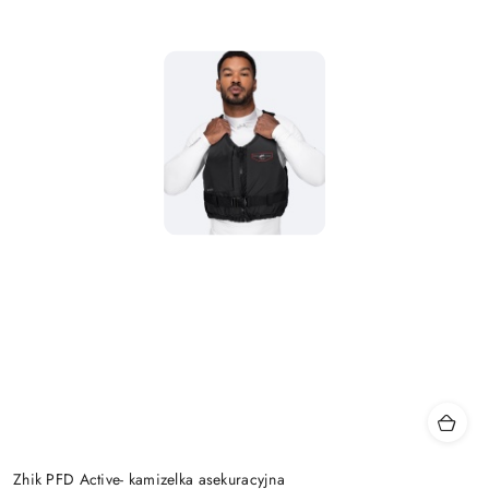
Zhik PFD Active- kamizelka asekuracyjna