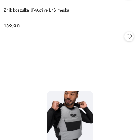
Zhik koszulka UVActive L/S męska
189.90
Cena: