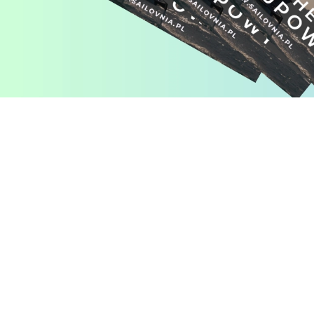
Pomiń karuzelę produktów