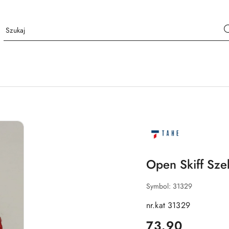
NAZWA
PRODUCENTA:
OPEN
SKIFF
Open Skiff Szek
Symbol:
31329
nr.kat 31329
cena:
73.90