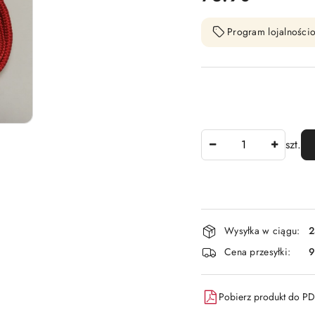
Program lojalnościo
Ilość
szt.
Dostępność
Wysyłka w ciągu:
2
i
Cena przesyłki:
9
dostawa
Pobierz produkt do P