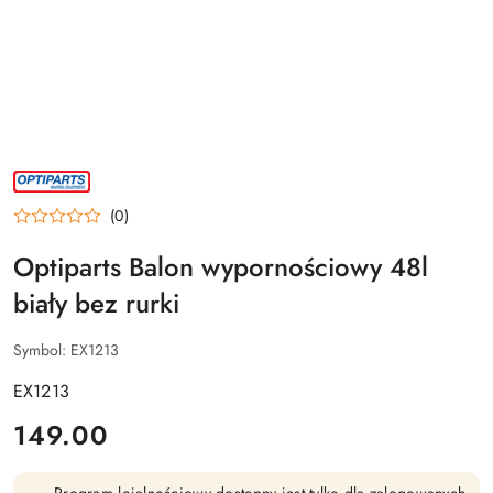
NAZWA
PRODUCENTA:
OPTIPARTS
(0)
Optiparts Balon wypornościowy 48l
biały bez rurki
Symbol:
EX1213
EX1213
cena:
149.00
Program lojalnościowy dostępny jest tylko dla zalogowanych