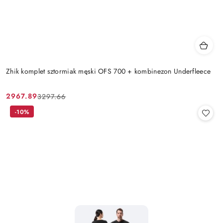
Zhik komplet sztormiak męski OFS 700 + kombinezon Underfleece
2967.89
3297.66
Cena
Cena
promocyjna:
przed
-10%
promocją: