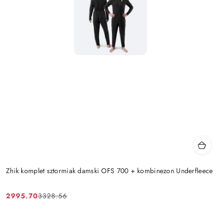
Zhik komplet sztormiak damski OFS 700 + kombinezon Underfleece
2995.70
3328.56
Cena
Cena
promocyjna:
przed