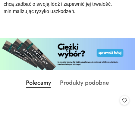
chcą zadbać o swoją łódź i zapewnić jej trwałość,
minimalizując ryzyko uszkodzeń.
Produkty
Produkty
Polecamy
Produkty podobne
Pomiń karuzelę produktów
o
o
statusie:
statusie: