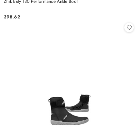
Zhik Buty 130 Performance Ankle Boot
398.62
Cena: