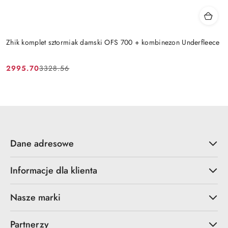
Zhik komplet sztormiak damski OFS 700 + kombinezon Underfleece
2995.70
3328.56
Cena
Cena
promocyjna:
przed
promocją:
Dane adresowe
Informacje dla klienta
Nasze marki
Partnerzy