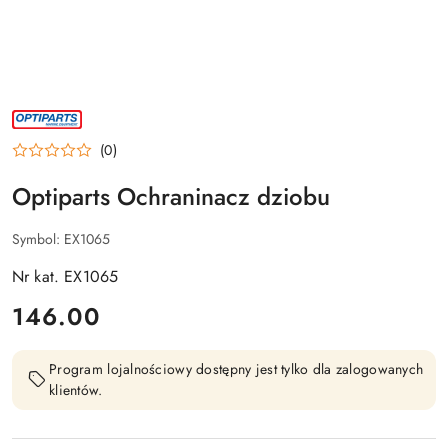
NAZWA
PRODUCENTA:
OPTIPARTS
(0)
Optiparts Ochraninacz dziobu
Symbol:
EX1065
Nr kat. EX1065
cena:
146.00
Program lojalnościowy dostępny jest tylko dla zalogowanych
klientów.