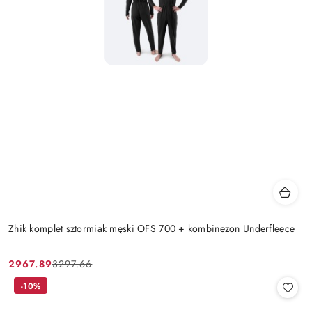
Zhik komplet sztormiak męski OFS 700 + kombinezon Underfleece
2967.89
3297.66
Cena
Cena
promocyjna:
przed
-10%
promocją: