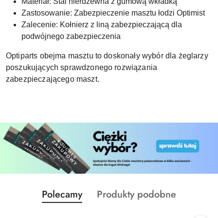
Materiał: Stal nierdzewna z gumową wkładką
Zastosowanie: Zabezpieczenie masztu łodzi Optimist
Zalecenie: Kołnierz z liną zabezpieczającą dla
podwójnego zabezpieczenia
Optiparts obejma masztu to doskonały wybór dla żeglarzy
poszukujących sprawdzonego rozwiązania
zabezpieczającego maszt.
Produkty
Produkty
Polecamy
Produkty podobne
Pomiń karuzelę produktów
o
o