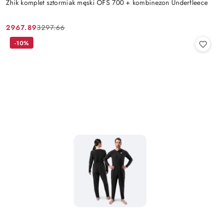
Zhik komplet sztormiak męski OFS 700 + kombinezon Underfleece
2967.89
3297.66
Cena
Cena
promocyjna:
przed
-10%
promocją: