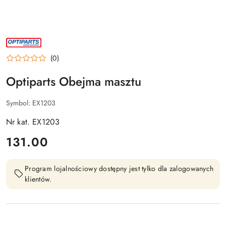
NAZWA
PRODUCENTA:
OPTIPARTS
(0)
Optiparts Obejma masztu
Symbol:
EX1203
Nr kat. EX1203
cena:
131.00
Program lojalnościowy dostępny jest tylko dla zalogowanych
klientów.