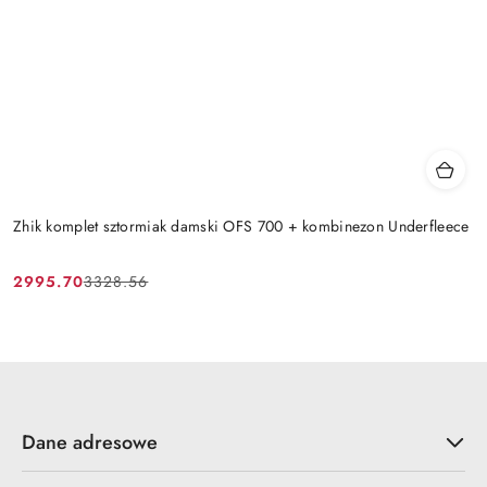
Zhik komplet sztormiak damski OFS 700 + kombinezon Underfleece
2995.70
3328.56
Cena
Cena
promocyjna:
przed
promocją:
Dane adresowe