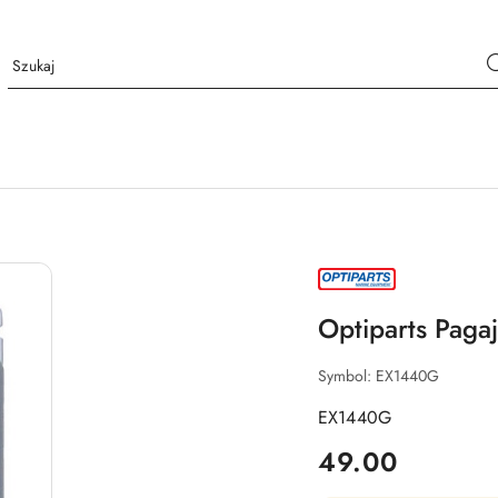
NAZWA
PRODUCENTA:
OPTIPARTS
Optiparts Pagaj
Symbol:
EX1440G
EX1440G
cena:
49.00