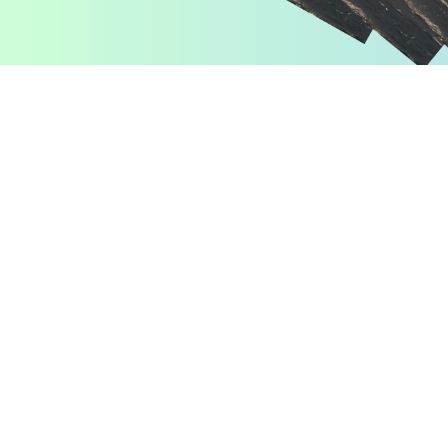
Pomiń karuzelę produktów