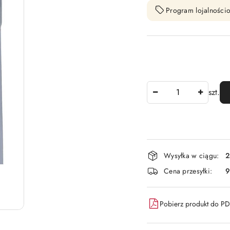
Program lojalnościo
Ilość
szt.
Dostępność
Wysyłka w ciągu:
2
i
Cena przesyłki:
9
dostawa
Pobierz produkt do P