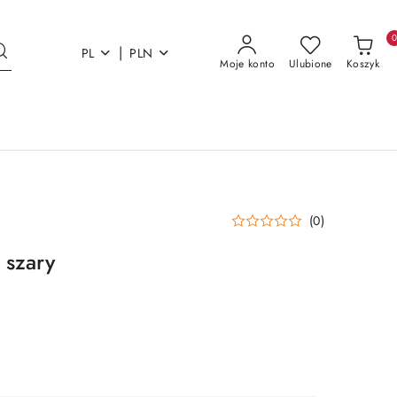
|
PL
PLN
Moje konto
Ulubione
Koszyk
(0)
 szary