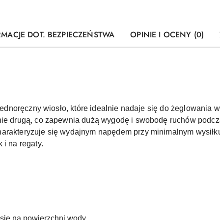
RMACJE DOT. BEZPIECZEŃSTWA
OPINIE I OCENY (0)
, jednoręczny wiosło, które idealnie nadaje się do żeglowania
anie drugą, co zapewnia dużą wygodę i swobodę ruchów podc
harakteryzuje się wydajnym napędem przy minimalnym wysiłk
 i na regaty.
się na powierzchni wody