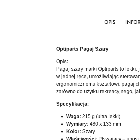
OPIS
INFO
Optiparts Pagaj Szary
Opis:
Pagaj szary marki Optiparts to lekki
w jednej ręce, umożliwiając sterow
ergonomicznemu kształtowi, pagaj c
zarówno do użytku rekreacyjnego, jak
Specyfikacja:
Waga:
215 g (ultra lekki)
Wymiary:
480 x 133 mm
Kolor:
Szary
Właściwości:
Pływający – unosi 