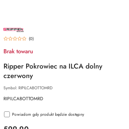
NAZWA
PRODUCENTA:
RIPPER
(0)
Brak towaru
Ripper Pokrowiec na ILCA dolny
czerwony
Symbol:
RIPILCABOTTOMRD
RIPILCABOTTOMRD
Powiadom gdy produkt będzie dostępny
cena:
599.90