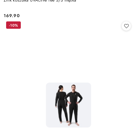
Zhik koszulka UVActive Tee S/S męska
169.90
Cena:
-10%