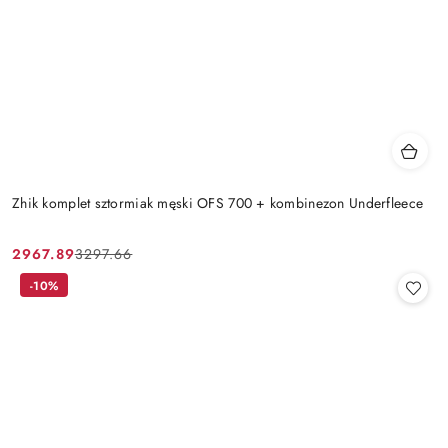
Zhik komplet sztormiak męski OFS 700 + kombinezon Underfleece
2967.89
3297.66
Cena
Cena
promocyjna:
przed
-10%
promocją: