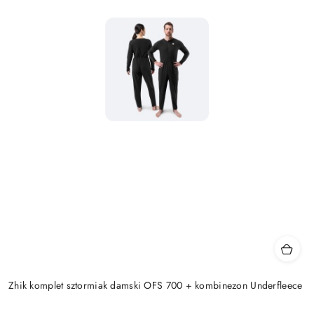
Zhik komplet sztormiak damski OFS 700 + kombinezon Underfleece