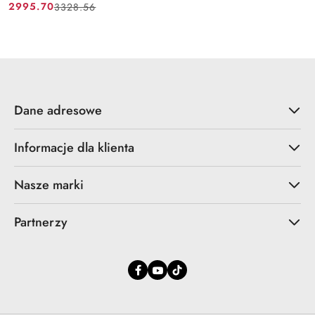
2995.70
3328.56
Cena
Cena
promocyjna:
przed
promocją:
Dane adresowe
Informacje dla klienta
Nasze marki
Partnerzy