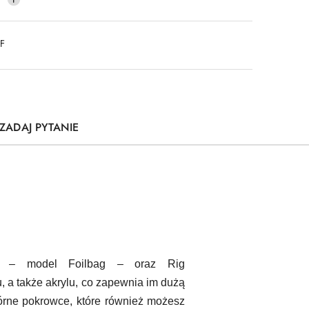
DF
ZADAJ PYTANIE
cz
– model
Foilbag
– oraz
Rig
u, a także akrylu, co zapewnia im dużą
órne
pokrowce
, które również możesz