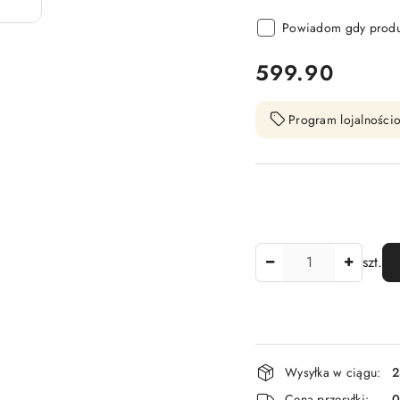
Powiadom gdy produk
cena:
599.90
Program lojalnościo
Ilość
szt.
Dostępność
Wysyłka w ciągu:
2
i
Cena przesyłki: