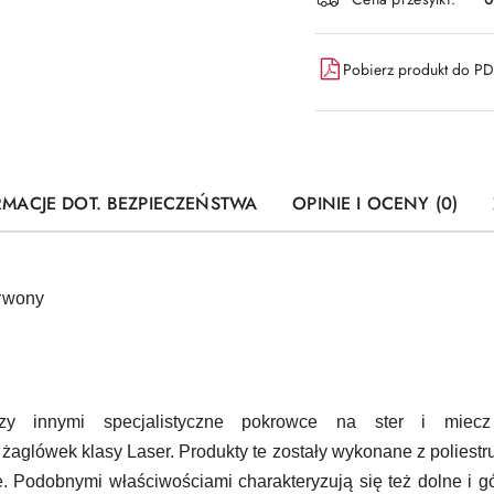
dostawa
Pobierz produkt do P
RMACJE DOT. BEZPIECZEŃSTWA
OPINIE I OCENY (0)
erwony
zy innymi specjalistyczne
pokrowce
na
ster
i
mie
 żaglówek klasy
Laser
. Produkty te zostały wykonane z poliestr
e. Podobnymi właściwościami charakteryzują się też
dolne
i
g