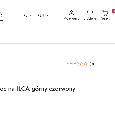
|
PL
PLN
Moje konto
Ulubione
Koszyk
(0)
iec na ILCA górny czerwony