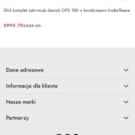
Zhik komplet sztormiak damski OFS 700 + kombinezon Underfleece
2995.70
3328.56
Cena
Cena
promocyjna:
przed
promocją:
Dane adresowe
Informacje dla klienta
Nasze marki
Partnerzy