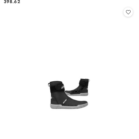
398.62
Cena: