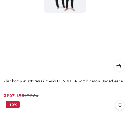
Zhik komplet sztormiak męski OFS 700 + kombinezon Underfleece
2967.89
3297.66
Cena
Cena
promocyjna:
przed
-10%
promocją: