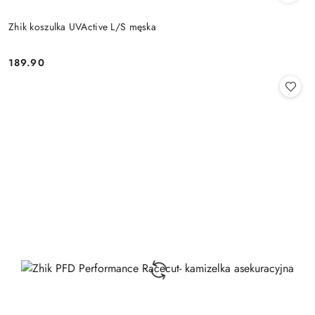
Zhik koszulka UVActive L/S męska
189.90
Cena: