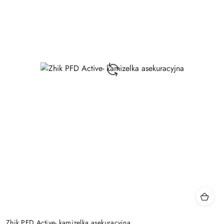
Zhik PFD Active- kamizelka asekuracyjna