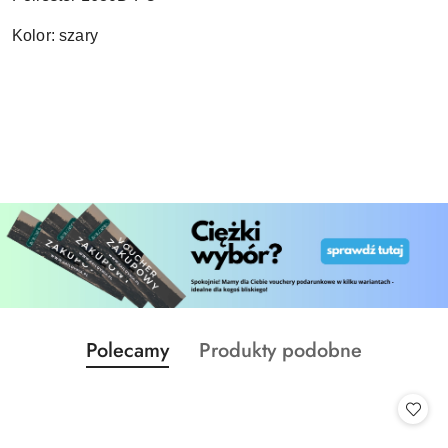
Kolor: szary
Produkty
Produkty
Polecamy
Produkty podobne
Pomiń karuzelę produktów
o
o
statusie:
statusie: