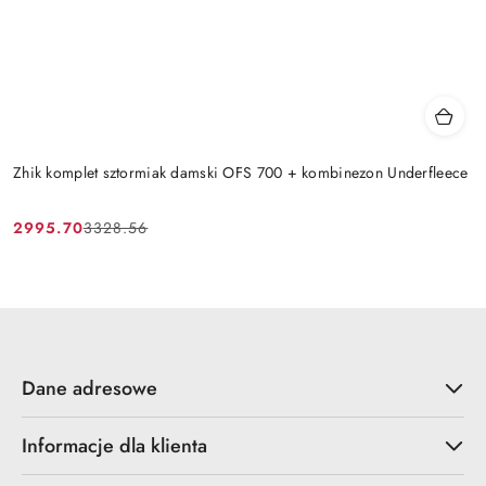
Zhik komplet sztormiak damski OFS 700 + kombinezon Underfleece
2995.70
3328.56
Cena
Cena
promocyjna:
przed
promocją:
Dane adresowe
Informacje dla klienta