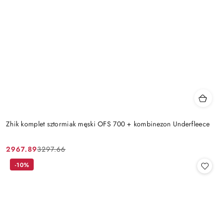
Zhik komplet sztormiak męski OFS 700 + kombinezon Underfleece
2967.89
3297.66
Cena
Cena
promocyjna:
przed
-10%
promocją: