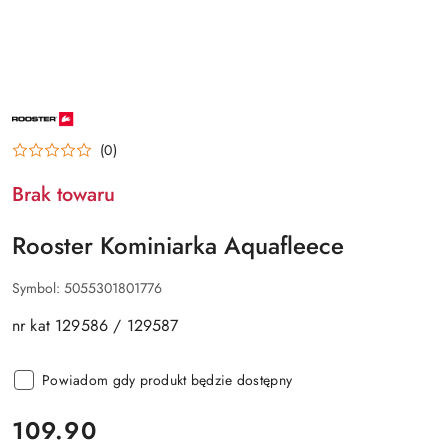
NAZWA
PRODUCENTA:
ROOSTER
(0)
Brak towaru
Rooster Kominiarka Aquafleece
Symbol:
5055301801776
nr kat 129586 / 129587
Powiadom gdy produkt będzie dostępny
cena:
109.90