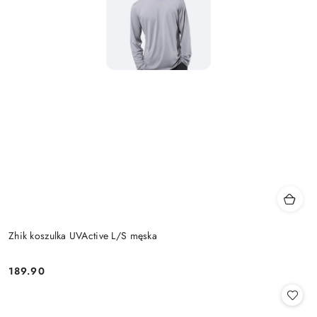
Zhik koszulka UVActive L/S męska
189.90
Cena: