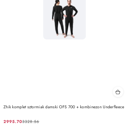
Zhik komplet sztormiak damski OFS 700 + kombinezon Underfleece
2995.70
3328.56
Cena
Cena