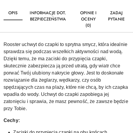
OPIS
INFORMACJE DOT.
OPINIE I
ZADAJ
BEZPIECZEŃSTWA
OCENY
PYTANIE
(0)
Rooster uchwyt do czapki to sprytna smycz, która idealnie
sprawdza się podczas wszelkich aktywności nad wodą.
Dzięki temu, że ma zaciski do przypięcia czapki,
skutecznie zabezpiecza ją przed utratą, gdy wiatr chce
porwać Twój ulubiony nakrycie głowy. Jest to doskonałe
rozwiązanie dla żeglarzy, wędkarzy, czy osób
spędzających czas na plaży, które nie chcą, by ich czapka
wpadła do wody. Uchwyt do czapki zapobiega jej
zatonięciu i sprawia, że masz pewność, że zawsze będzie
przy Tobie.
Cechy:
Zaciski do przypięcia czapki na obu końcach