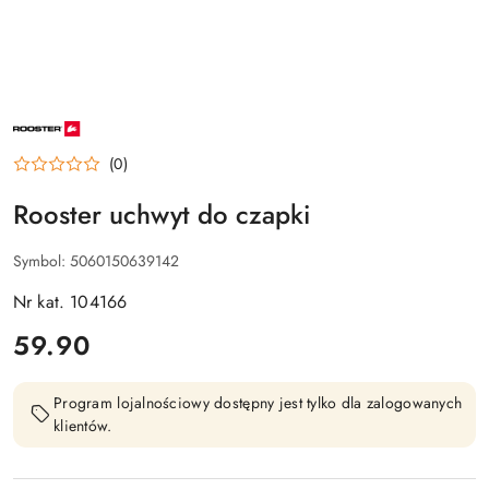
NAZWA
PRODUCENTA:
ROOSTER
(0)
Rooster uchwyt do czapki
Symbol:
5060150639142
Nr kat. 104166
cena:
59.90
Program lojalnościowy dostępny jest tylko dla zalogowanych
klientów.