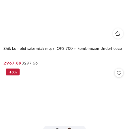
Zhik komplet sztormiak męski OFS 700 + kombinezon Underfleece
2967.89
3297.66
Cena
Cena
promocyjna:
przed
-10%
promocją: