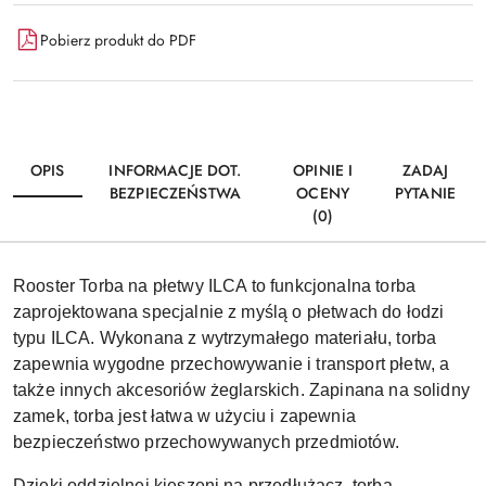
Pobierz produkt do PDF
OPIS
INFORMACJE DOT.
OPINIE I
ZADAJ
BEZPIECZEŃSTWA
OCENY
PYTANIE
(0)
Rooster Torba na płetwy ILCA to funkcjonalna torba
zaprojektowana specjalnie z myślą o płetwach do łodzi
typu ILCA. Wykonana z wytrzymałego materiału, torba
zapewnia wygodne przechowywanie i transport płetw, a
także innych akcesoriów żeglarskich. Zapinana na solidny
zamek, torba jest łatwa w użyciu i zapewnia
bezpieczeństwo przechowywanych przedmiotów.
Dzięki oddzielnej kieszeni na przedłużacz, torba