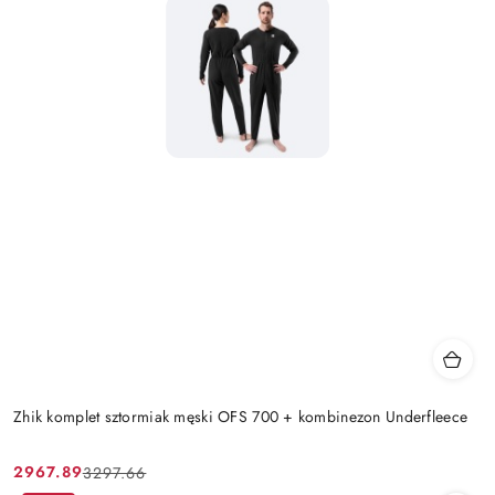
Zhik komplet sztormiak męski OFS 700 + kombinezon Underfleece
2967.89
3297.66
Cena
Cena