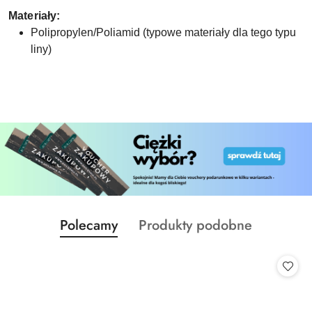
Materiały:
Polipropylen/Poliamid (typowe materiały dla tego typu
liny)
Produkty
Produkty
Polecamy
Produkty podobne
Pomiń karuzelę produktów
o
o
statusie:
statusie: