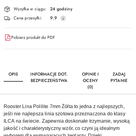
Dostępność
Wysyłka w ciągu:
24 godziny
i
Wyślij
Cena przesyłki:
9.9
dostawa
Pobierz produkt do PDF
OPIS
INFORMACJE DOT.
OPINIE I
ZADAJ
BEZPIECZEŃSTWA
OCENY
PYTANIE
(0)
Rooster Lina Polilite 7mm Żółta to jedna z najlepszych,
jeśli nie najlepsza linia szotowa przeznaczona do klasy
ILCA na świecie. Zapewnia doskonałe trzymanie, wysoką
jakość i charakterystyczny wzór, co czyni ją idealnym
wyborem dla wymagających żeglarzy. Dzięki