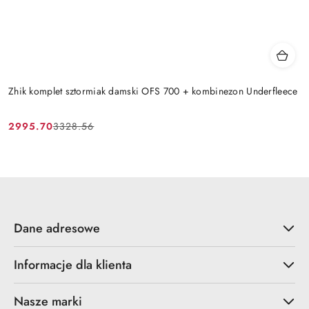
Zhik komplet sztormiak damski OFS 700 + kombinezon Underfleece
2995.70
3328.56
Cena
Cena
promocyjna:
przed
promocją:
Dane adresowe
Informacje dla klienta
Nasze marki