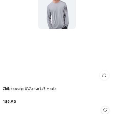
Zhik koszulka UVActive L/S męska
189.90
Cena: