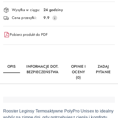
Dostępność
Wysyłka w ciągu:
24 godziny
i
Wyślij
Cena przesyłki:
9.9
dostawa
Pobierz produkt do PDF
OPIS
INFORMACJE DOT.
OPINIE I
ZADAJ
BEZPIECZEŃSTWA
OCENY
PYTANIE
(0)
Rooster Leginsy Termoaktywne PolyPro Unisex to idealny
wybór na zimne dni, gdy potrzebujesz ciepła i komfortu.