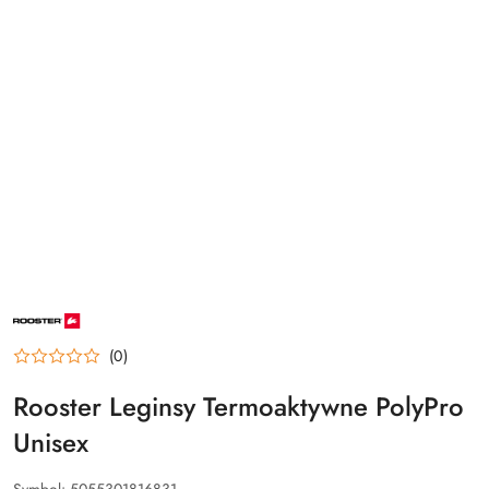
NAZWA
PRODUCENTA:
ROOSTER
(0)
Rooster Leginsy Termoaktywne PolyPro
Unisex
Symbol:
5055301816831