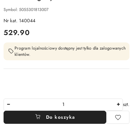
Symbol:
5055301813007
Nr kat. 140044
cena:
529.90
Program lojalnościowy dostępny jest tylko dla zalogowanych
klientów.
Ilość
szt.
Do koszyka