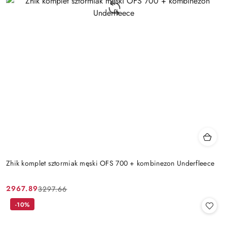
Zhik komplet sztormiak męski OFS 700 + kombinezon Underfleece
2967.89
3297.66
Cena
Cena
promocyjna:
przed
-10%
promocją: