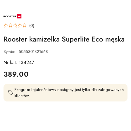
NAZWA
PRODUCENTA:
ROOSTER
(0)
Rooster kamizelka Superlite Eco męska
Symbol:
5055301821668
Nr kat. 134247
cena:
389.00
Program lojalnościowy dostępny jest tylko dla zalogowanych
klientów.