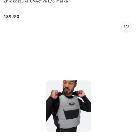
Zhik koszulka UVActive L/S męska
189.90
Cena: