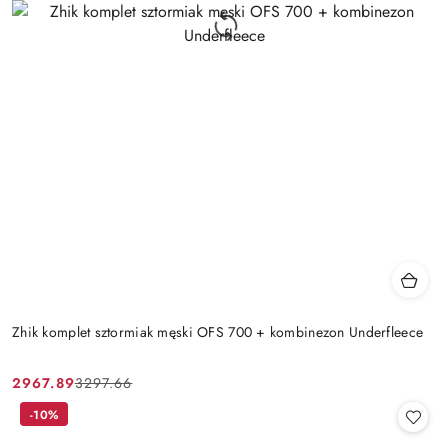
Zhik komplet sztormiak męski OFS 700 + kombinezon Underfleece
2967.89
3297.66
Cena
Cena
promocyjna:
przed
-10%
promocją: