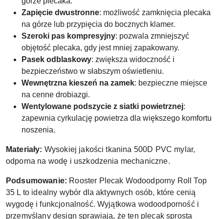
górze plecaka.
Zapięcie dwustronne
: możliwość zamknięcia plecaka
na górze lub przypięcia do bocznych klamer.
Szeroki pas kompresyjny
: pozwala zmniejszyć
objętość plecaka, gdy jest mniej zapakowany.
Pasek odblaskowy
: zwiększa widoczność i
bezpieczeństwo w słabszym oświetleniu.
Wewnętrzna kieszeń na zamek
: bezpieczne miejsce
na cenne drobiazgi.
Wentylowane podszycie z siatki powietrznej
:
zapewnia cyrkulację powietrza dla większego komfortu
noszenia.
Materiały:
Wysokiej jakości tkanina 500D PVC mylar,
odporna na wodę i uszkodzenia mechaniczne.
Podsumowanie:
Rooster Plecak Wodoodporny Roll Top
35 L to idealny wybór dla aktywnych osób, które cenią
wygodę i funkcjonalność. Wyjątkowa wodoodporność i
przemyślany design sprawiają, że ten plecak sprosta