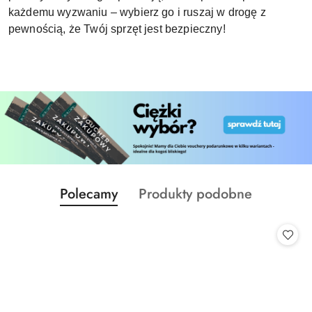
każdemu wyzwaniu – wybierz go i ruszaj w drogę z
pewnością, że Twój sprzęt jest bezpieczny!
Produkty
Produkty
Polecamy
Produkty podobne
Pomiń karuzelę produktów
o
o
statusie:
statusie: