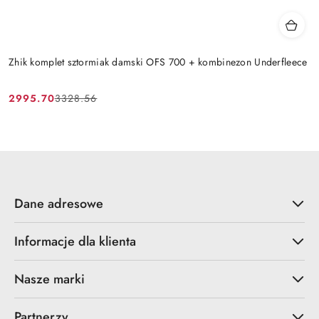
Zhik komplet sztormiak damski OFS 700 + kombinezon Underfleece
2995.70
3328.56
Cena
Cena
promocyjna:
przed
promocją:
Dane adresowe
Informacje dla klienta
Nasze marki
Partnerzy