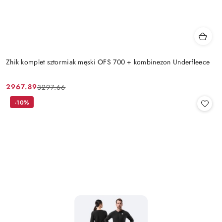
Zhik komplet sztormiak męski OFS 700 + kombinezon Underfleece
2967.89
3297.66
Cena
Cena
promocyjna:
przed
-10%
promocją: