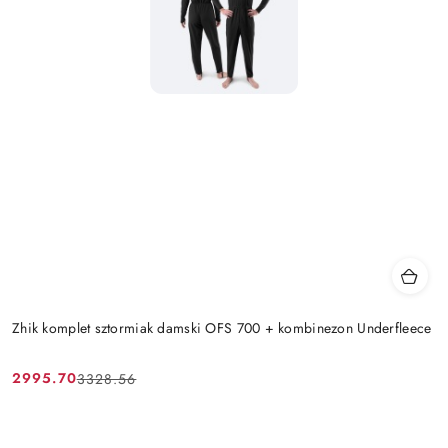
Zhik komplet sztormiak damski OFS 700 + kombinezon Underfleece
2995.70
3328.56
Cena
Cena
promocyjna:
przed
promocją: