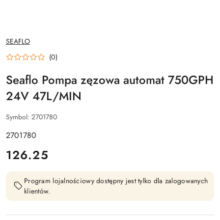
NAZWA
SEAFLO
PRODUCENTA:
(0)
Seaflo Pompa zęzowa automat 750GPH
24V 47L/MIN
Symbol:
2701780
2701780
cena:
126.25
Program lojalnościowy dostępny jest tylko dla zalogowanych
klientów.