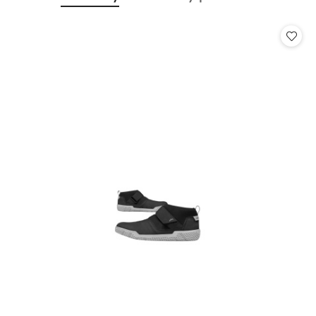
Pomiń karuzelę produktów
o
o
statusie:
statusie: