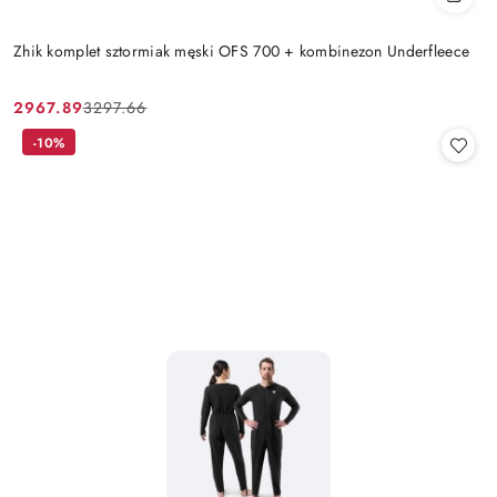
Zhik komplet sztormiak męski OFS 700 + kombinezon Underfleece
2967.89
3297.66
Cena
Cena
promocyjna:
przed
-10%
promocją: