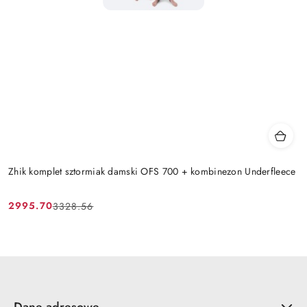
Zhik komplet sztormiak damski OFS 700 + kombinezon Underfleece
2995.70
3328.56
Cena
Cena
promocyjna:
przed
promocją: