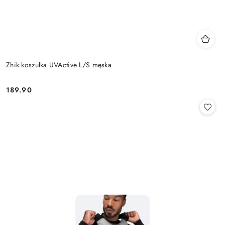
Zhik koszulka UVActive L/S męska
189.90
Cena: