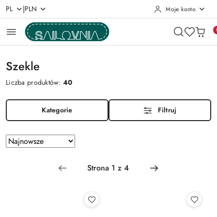
|
PL
PLN
Moje konto
Przejdź do treści głównej
Przejdź do wyszukiwarki
Przejdź do moje konto
Przejdź do menu głównego
Przejdź do stopki
Szekle
Liczba produktów:
40
Kategorie
Filtruj
Zastosowano
Sortuj
według
sortowanie:
Najnowsze.