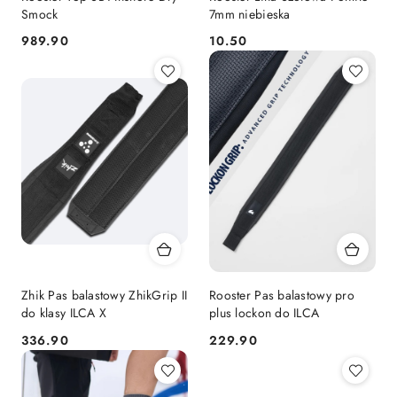
Smock
7mm niebieska
989.90
10.50
Cena:
Cena:
Zhik Pas balastowy ZhikGrip II
Rooster Pas balastowy pro
do klasy ILCA X
plus lockon do ILCA
336.90
229.90
Cena:
Cena: