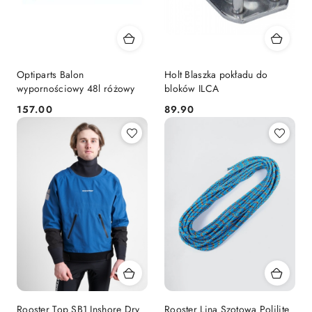
Optiparts Balon
Holt Blaszka pokładu do
wypornościowy 48l różowy
bloków ILCA
157.00
89.90
Cena:
Cena:
Rooster Top SB1 Inshore Dry
Rooster Lina Szotowa Polilite