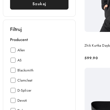
Szukaj
Filtruj
Producent
Zhik Kurtka Day
Producent:
Allen
599.90
Producent:
Cena:
AS
Producent:
Blacksmith
Producent:
Clamcleat
Producent:
D-Splicer
Producent:
Devoti