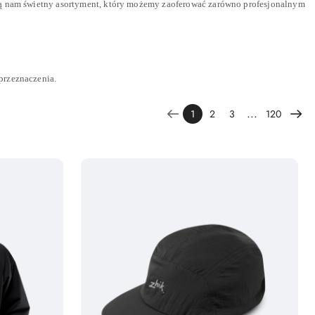
ają nam świetny asortyment, który możemy zaoferować zarówno profesjonalnym
przeznaczenia.
...
1
2
3
120