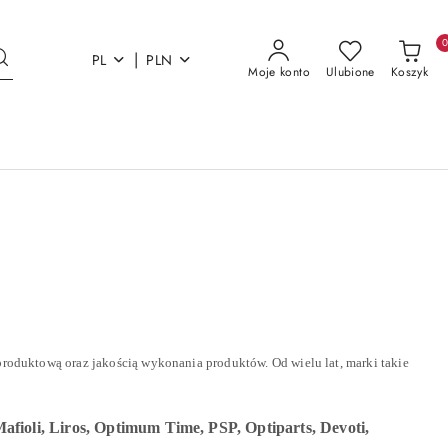
|
PL
PLN
Moje konto
Ulubione
Koszyk
produktową oraz jakością wykonania produktów. Od wielu lat, marki takie
ioli, Liros, Optimum Time, PSP, Optiparts, Devoti,