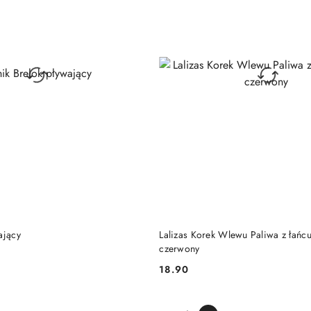
DO KOSZYKA
DO KOSZYKA
ający
Lalizas Korek Wlewu Paliwa z łańc
czerwony
18.90
Cena: