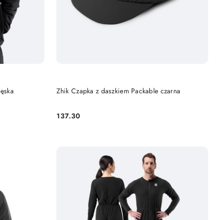
DO KOSZYKA
męska
Zhik Czapka z daszkiem Packable czarna
137.30
Cena: