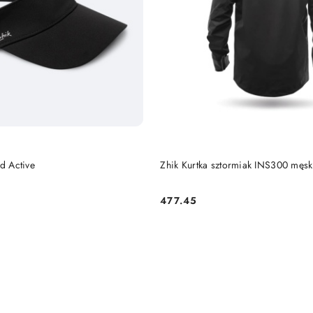
DO KOSZYKA
DO KOSZYKA
ed Active
Zhik Kurtka sztormiak INS300 męs
477.45
Cena: