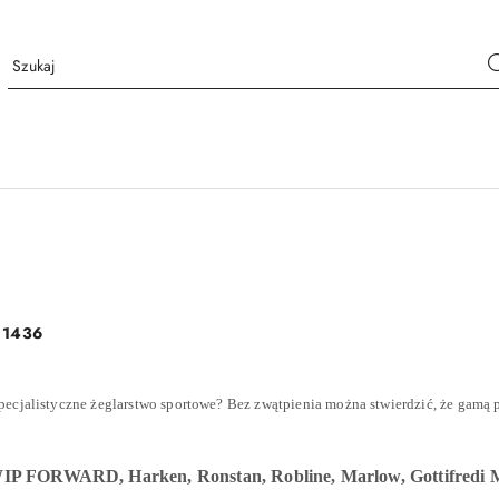
:
1436
pecjalistyczne żeglarstwo sportowe? Bez zwątpienia można stwierdzić, że gamą 
WIP FORWARD, Harken, Ronstan, Robline, Marlow, Gottifredi Maf