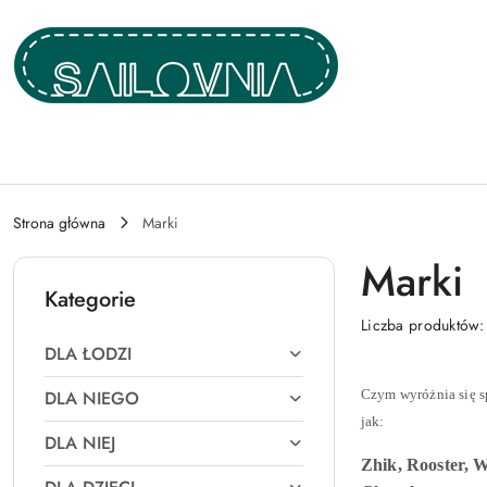
Przejdź do treści głównej
Przejdź do wyszukiwarki
Przejdź do moje konto
Przejdź do menu głównego
Przejdź do stopki
Strona główna
Marki
Marki
Kategorie
Liczba produktów
DLA ŁODZI
DLA NIEGO
Czym wyróżnia się s
jak:
DLA NIEJ
Zhik, Rooster, 