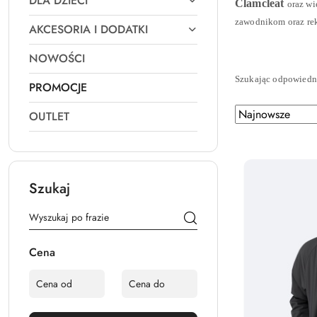
DLA DZIECI
Clamcleat
oraz wi
zawodnikom oraz re
AKCESORIA I DODATKI
NOWOŚCI
Szukając odpowiedni
PROMOCJE
Zastosowano sortowanie: Najnowsze.
Sortuj
OUTLET
według
Szukaj
Cena