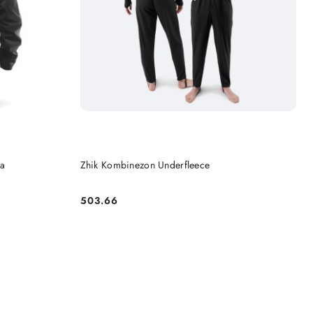
DO KOSZYKA
ka
Zhik Kombinezon Underfleece
503.66
Cena: