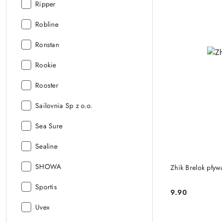
Producent:
Ripper
Producent:
Robline
Producent:
Ronstan
Producent:
Rookie
Producent:
Rooster
Producent:
Sailovnia Sp z o.o.
Producent:
Sea Sure
Producent:
Sealine
Producent:
SHOWA
Zhik Brelok pływ
Producent:
Sportis
9.90
Cena:
Producent:
Uvex