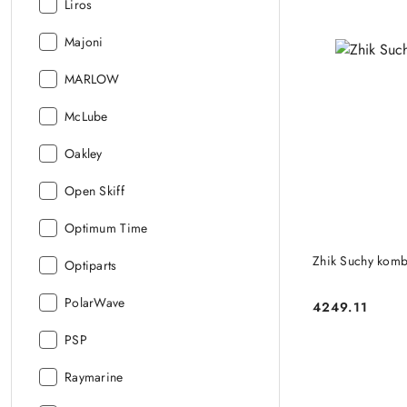
Producent:
Liros
Producent:
Majoni
Producent:
MARLOW
Producent:
McLube
Producent:
Oakley
Producent:
Open Skiff
Producent:
Optimum Time
Zhik Suchy komb
Producent:
Optiparts
Producent:
PolarWave
4249.11
Cena:
Producent:
PSP
Producent:
Raymarine