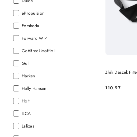
Producent:
Dulon
Producent:
ePropulsion
Producent:
Forsheda
Producent:
Forward WIP
Producent:
Gottifredi Maffioli
Producent:
Gul
Zhik Daszek Fitt
Producent:
Harken
110.97
Producent:
Helly Hansen
Cena:
Producent:
Holt
Producent:
ILCA
Producent:
Lalizas