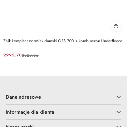
Zhik komplet sztormiak damski OFS 700 + kombinezon Underfleece
2995.70
3328.56
Cena
Cena
promocyjna:
przed
promocją:
Dane adresowe
Informacje dla klienta