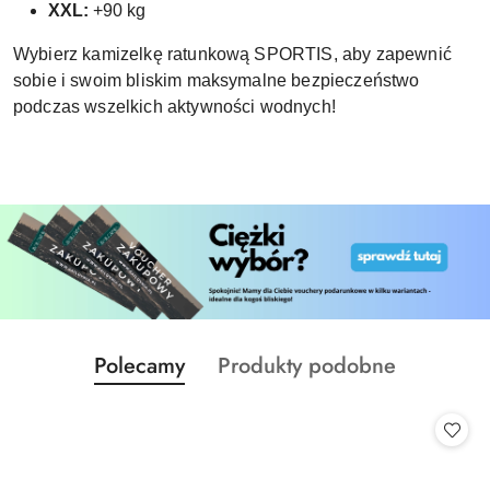
XXL:
+90 kg
Wybierz kamizelkę ratunkową SPORTIS, aby zapewnić
sobie i swoim bliskim maksymalne bezpieczeństwo
podczas wszelkich aktywności wodnych!
Produkty
Produkty
Polecamy
Produkty podobne
Pomiń karuzelę produktów
o
o
statusie:
statusie: