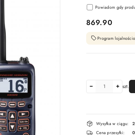
Powiadom gdy produk
cena:
869.90
Program lojalnościo
Ilość
szt.
Dostępność
Wysyłka w ciągu:
2
i
Cena przesyłki: