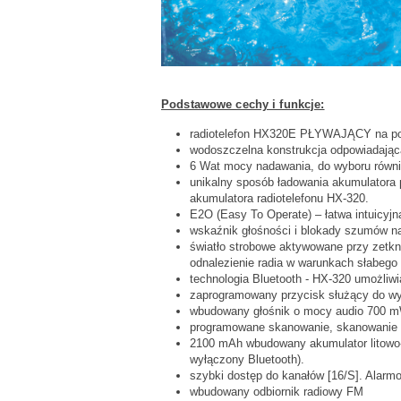
Podstawowe cechy i funkcje:
radiotelefon HX320E PŁYWAJĄCY na po
wodoszczelna konstrukcja odpowiadająca
6 Wat mocy nadawania, do wyboru równi
unikalny sposób ładowania akumulatora
akumulatora radiotelefonu HX-320.
E2O (Easy To Operate) – łatwa intuicyj
wskaźnik głośności i blokady szumów n
światło strobowe aktywowane przy zetkni
odnalezienie radia w warunkach słabego
technologia Bluetooth - HX-320 umożli
zaprogramowany przycisk służący do w
wbudowany głośnik o mocy audio 700 
programowane skanowanie, skanowanie z
2100 mAh wbudowany akumulator litowo-po
wyłączony Bluetooth).
szybki dostęp do kanałów [16/S]. Alarm
wbudowany odbiornik radiowy FM