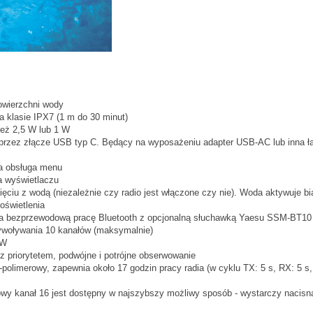
wierzchni wody
 klasie IPX7 (1 m do 30 minut)
eż 2,5 W lub 1 W
 przez złącze USB typ C. Będący na wyposażeniu adapter USB-AC lub inna ł
na obsługa menu
a wyświetlaczu
ęciu z wodą (niezależnie czy radio jest włączone czy nie). Woda aktywuje bi
 oświetlenia
wia bezprzewodową pracę Bluetooth z opcjonalną słuchawką Yaesu SSM-BT10
ywoływania 10 kanałów (maksymalnie)
mW
 priorytetem, podwójne i potrójne obserwowanie
limerowy, zapewnia około 17 godzin pracy radia (w cyklu TX: 5 s, RX: 5 s, 
owy kanał 16 jest dostępny w najszybszy możliwy sposób - wystarczy nacisn