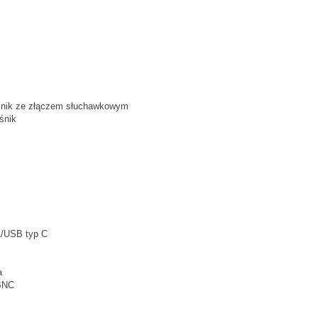
śnik ze złączem słuchawkowym
śnik
A/USB typ C
a
 BNC