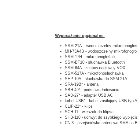
Wyposażenie opcjonalne:
SSM-21A – wodoszczelny mikrofonogło
MH-73A4B - wodoszczelny mikrofonogło
SSM-17H - mikrofonogłośnik
SSM-BT10 - słuchawka Bluetooth
SSM-64A - zestaw nagłowny VOX
SSM-517A - mikrofonosłuchawka
SEP-10A - słuchawka do SSM-21A
SRA-19B* - antena
SBH-49* - podstawa ładowania
SAD-27* - adapter USB AC
kabel USB* - kabel zasilający USB typ 
CLIP-22* - klips
SCH-11 - wieszak do klipsa
SHB-110 - uchwyt do szybkiego wypięci
CN-3 - przejściówka antenowa SMA na