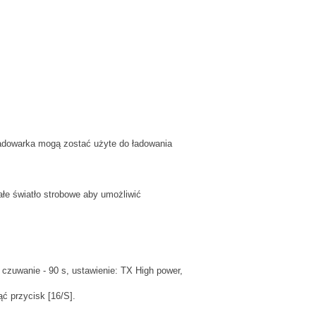
adowarka mogą zostać użyte do ładowania
ałe światło strobowe aby umożliwić
czuwanie - 90 s, ustawienie: TX High power,
ąć przycisk [16/S].