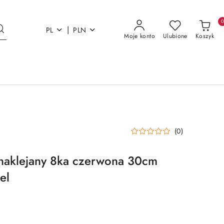
|
PL
PLN
Moje konto
Ulubione
Koszyk
(0)
naklejany 8ka czerwona 30cm
el