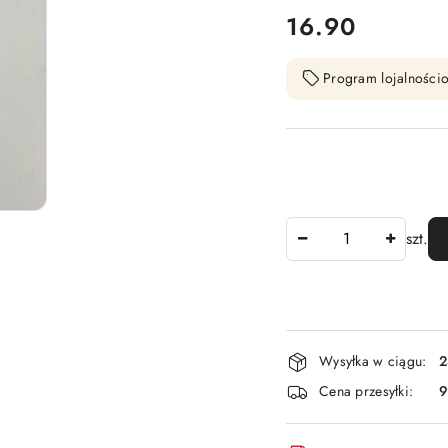
cena:
16.90
Program lojalnościo
Ilość
szt.
Dostępność
Wysyłka w ciągu:
2
i
Cena przesyłki:
9
dostawa