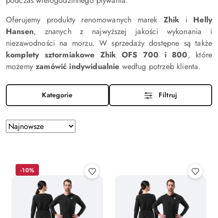
podczas wielogodzinnego pływania.
Oferujemy produkty renomowanych marek
Zhik
i
Helly
Hansen
, znanych z najwyższej jakości wykonania i
niezawodności na morzu. W sprzedaży dostępne są także
komplety sztormiakowe Zhik OFS 700 i 800
, które
możemy
zamówić indywidualnie
według potrzeb klienta.
Kategorie
Filtruj
Zastosowano
Sortuj
według
sortowanie:
Najnowsze.
-10%