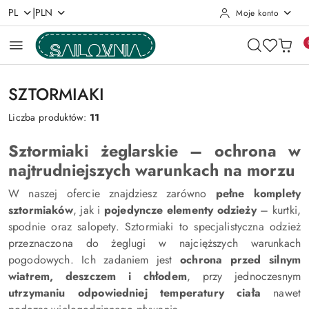
|
PL
PLN
Moje konto
Przejdź do treści głównej
Przejdź do wyszukiwarki
Przejdź do moje konto
Przejdź do menu głównego
Przejdź do stopki
SZTORMIAKI
Liczba produktów:
11
Sztormiaki żeglarskie – ochrona w
najtrudniejszych warunkach na morzu
W naszej ofercie znajdziesz zarówno
pełne komplety
sztormiaków
, jak i
pojedyncze elementy odzieży
– kurtki,
spodnie oraz salopety. Sztormiaki to specjalistyczna odzież
przeznaczona do żeglugi w najcięższych warunkach
pogodowych. Ich zadaniem jest
ochrona przed silnym
wiatrem, deszczem i chłodem
, przy jednoczesnym
utrzymaniu odpowiedniej temperatury ciała
nawet