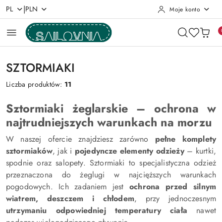
|
PL
PLN
Moje konto
Przejdź do treści głównej
Przejdź do wyszukiwarki
Przejdź do moje konto
Przejdź do menu głównego
Przejdź do stopki
SZTORMIAKI
Liczba produktów:
11
Sztormiaki żeglarskie – ochrona w
najtrudniejszych warunkach na morzu
W naszej ofercie znajdziesz zarówno
pełne komplety
sztormiaków
, jak i
pojedyncze elementy odzieży
– kurtki,
spodnie oraz salopety. Sztormiaki to specjalistyczna odzież
przeznaczona do żeglugi w najcięższych warunkach
pogodowych. Ich zadaniem jest
ochrona przed silnym
wiatrem, deszczem i chłodem
, przy jednoczesnym
utrzymaniu odpowiedniej temperatury ciała
nawet