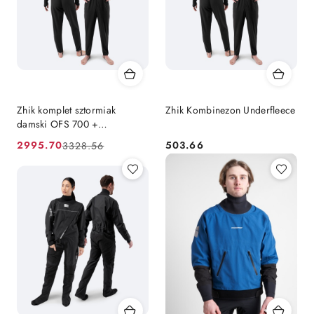
Zhik komplet sztormiak
Zhik Kombinezon Underfleece
damski OFS 700 +
kombinezon Underfleece
2995.70
503.66
3328.56
Cena
Cena
Cena:
promocyjna:
przed
promocją: