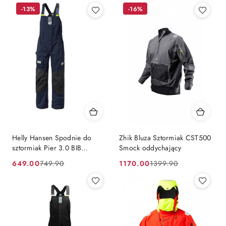
-13%
-16%
Helly Hansen Spodnie do
Zhik Bluza Sztormiak CST500
sztormiak Pier 3.0 BIB
Smock oddychający
damskie
649.00
1170.00
749.90
1399.90
Cena
Cena
Cena
Cena
promocyjna:
przed
promocyjna:
przed
promocją:
promocją: