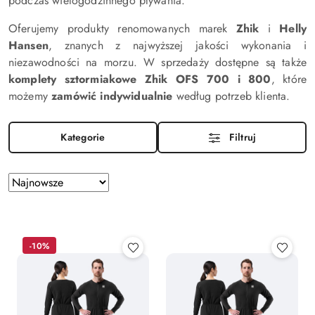
podczas wielogodzinnego pływania.
Oferujemy produkty renomowanych marek
Zhik
i
Helly
Hansen
, znanych z najwyższej jakości wykonania i
niezawodności na morzu. W sprzedaży dostępne są także
komplety sztormiakowe Zhik OFS 700 i 800
, które
możemy
zamówić indywidualnie
według potrzeb klienta.
Kategorie
Filtruj
Zastosowano
Sortuj
według
sortowanie:
Najnowsze.
-10%