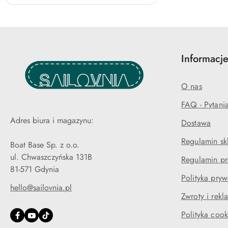
Informacje
O nas
FAQ - Pytani
Adres biura i magazynu:
Dostawa
Regulamin sk
Boat Base Sp. z o.o.
ul. Chwaszczyńska 131B
Regulamin pr
81-571 Gdynia
Polityka pryw
hello@sailovnia.pl
Zwroty i rekl
Polityka cook