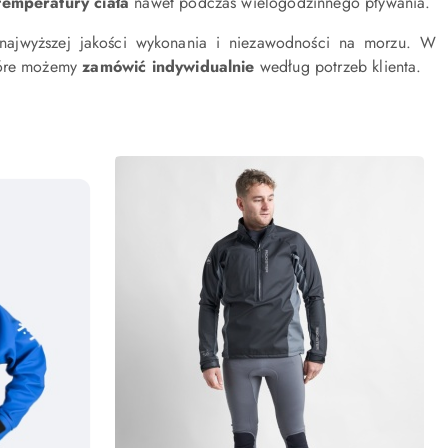
temperatury ciała
nawet podczas wielogodzinnego pływania.
najwyższej jakości wykonania i niezawodności na morzu. W
tóre możemy
zamówić indywidualnie
według potrzeb klienta.