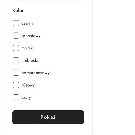
Kolor
Kolor:
czarny
Kolor:
granatowy
Kolor:
morski
Kolor:
niebieski
Kolor:
pomarańczowy
Kolor:
różowy
Kolor:
szary
Pokaż