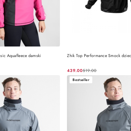
DO KOSZYKA
DO KOSZYKA
ssic Aquafleece damski
Zhik Top Performance Smock dziec
439.00
519.00
Cena
Cena
promocyjna:
przed
Bestseller
promocją: