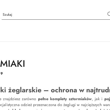
MIAKI
:
9
ki żeglarskie – ochrona w najtru
ie znajdziesz zarówno
pełne komplety sztormiaków
, jak i
po
pecjalistyczna odzież przeznaczona do żeglugi w najcięższych w