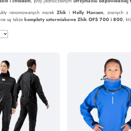
zem i chłodem
, przy jednoczesnym
utrzymaniu odpowiedniej 
dukty renomowanych marek
Zhik
i
Helly Hansen
, znanych z 
pne są także
komplety sztormiakowe Zhik OFS 700 i 800
, k