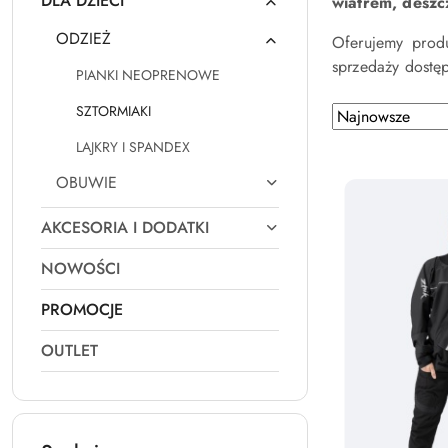
DLA DZIECI
wiatrem, deszc
ODZIEŻ
Oferujemy pro
sprzedaży dostę
PIANKI NEOPRENOWE
SZTORMIAKI
Zastosowano
Sortuj
według
sortowanie:
LAJKRY I SPANDEX
Najnowsze.
OBUWIE
AKCESORIA I DODATKI
NOWOŚCI
PROMOCJE
OUTLET