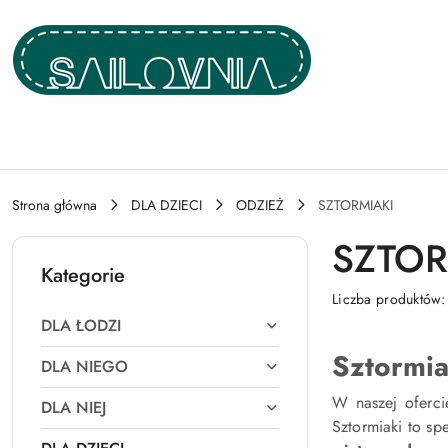
Przejdź do treści głównej
Przejdź do wyszukiwarki
Przejdź do moje konto
Przejdź do menu głównego
Przejdź do stopki
Strona główna
DLA DZIECI
ODZIEŻ
SZTORMIAKI
SZTOR
Kategorie
Liczba produktów
DLA ŁODZI
Sztormia
DLA NIEGO
W naszej oferc
DLA NIEJ
Sztormiaki to s