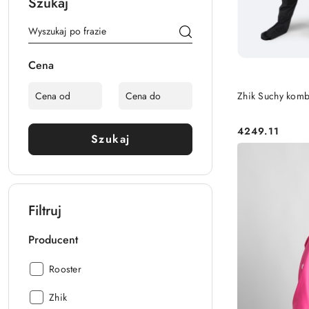
Szukaj
Cena
Zhik Suchy komb
4249.11
Cena:
Szukaj
Filtruj
Producent
Producent:
Rooster
Producent:
Zhik