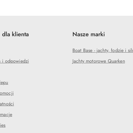
 dla klienta
Nasze marki
Boat Base - jachty, łodzie i sil
a i odpowiedzi
Jachty motorowe Quarken
lepu
omocji
atności
amacje
ies