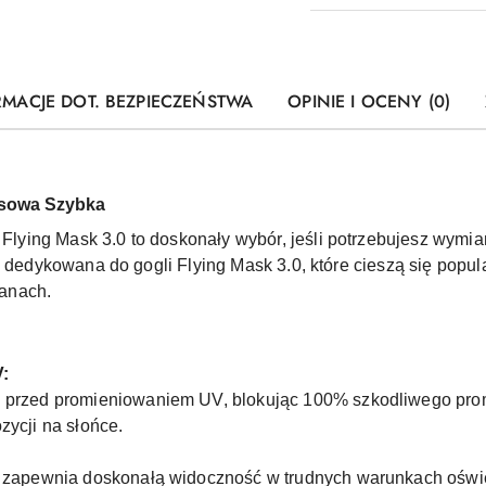
RMACJE DOT. BEZPIECZEŃSTWA
OPINIE I OCENY (0)
asowa Szybka
Flying Mask 3.0 to doskonały wybór, jeśli potrzebujesz wymi
a dedykowana do gogli Flying Mask 3.0, które cieszą się popul
anach.
V:
 przed promieniowaniem UV, blokując 100% szkodliwego prom
ycji na słońce.
 zapewnia doskonałą widoczność w trudnych warunkach oświet