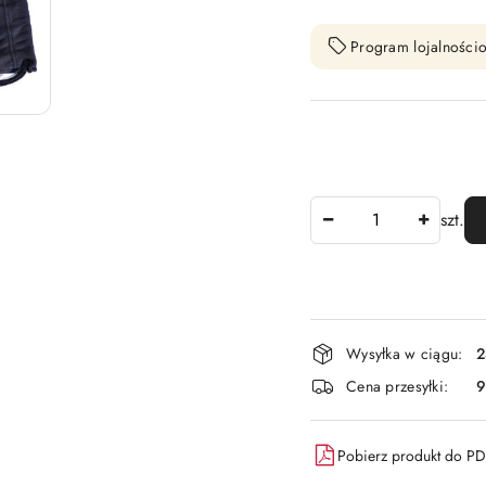
Program lojalnościo
Ilość
szt.
Dostępność
Wysyłka w ciągu:
2
i
Cena przesyłki:
9
dostawa
Pobierz produkt do P