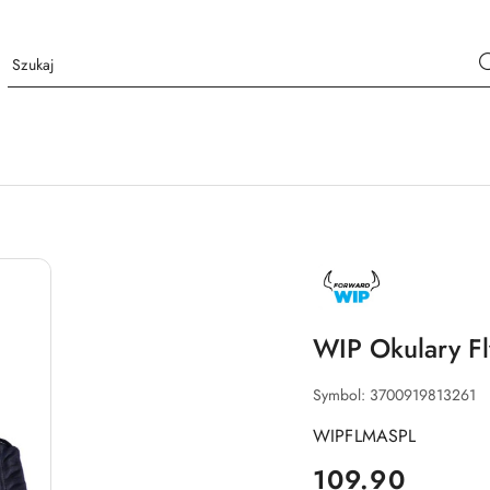
NAZWA
PRODUCENTA:
FORWARD
WIP
WIP Okulary Fl
Symbol:
3700919813261
WIPFLMASPL
cena:
109.90