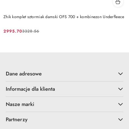
Zhik komplet sztormiak damski OFS 700 + kombinezon Underfleece
2995.70
3328.56
Cena
Cena
promocyjna:
przed
promocją:
Dane adresowe
Informacje dla klienta
Nasze marki
Partnerzy