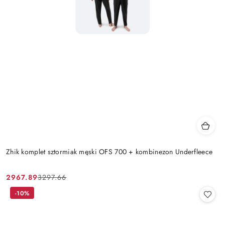
Zhik komplet sztormiak męski OFS 700 + kombinezon Underfleece
2967.89
3297.66
Cena
Cena
promocyjna:
przed
-10%
promocją: