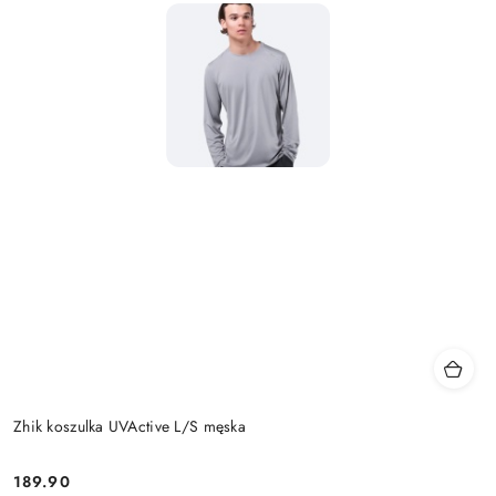
Zhik koszulka UVActive L/S męska
189.90
Cena: