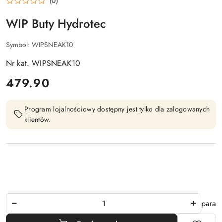
(0)
WIP Buty Hydrotec
Symbol:
WIPSNEAK10
Nr kat. WIPSNEAK10
cena:
479.90
Program lojalnościowy dostępny jest tylko dla zalogowanych
klientów.
Ilość
para