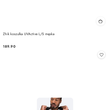
Zhik koszulka UVActive L/S męska
189.90
Cena: