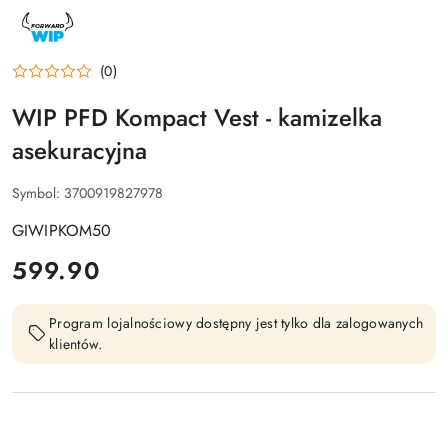
NAZWA
PRODUCENTA:
FORWARD
WIP
(0)
WIP PFD Kompact Vest - kamizelka
asekuracyjna
Symbol:
3700919827978
GIWIPKOM50
cena:
599.90
Program lojalnościowy dostępny jest tylko dla zalogowanych
klientów.