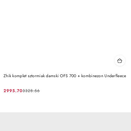
Zhik komplet sztormiak damski OFS 700 + kombinezon Underfleece
2995.70
3328.56
Cena
Cena
promocyjna:
przed
promocją: