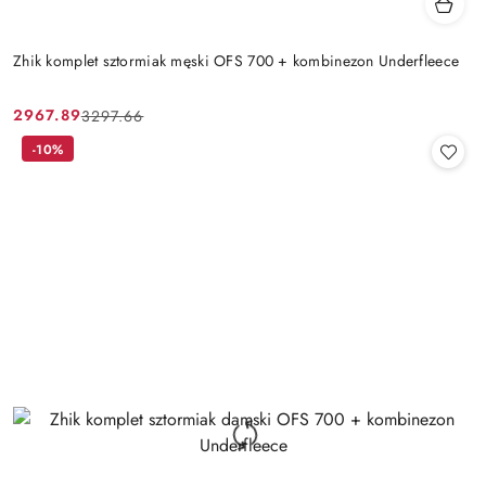
Zhik komplet sztormiak męski OFS 700 + kombinezon Underfleece
2967.89
3297.66
Cena
Cena
promocyjna:
przed
-10%
promocją: