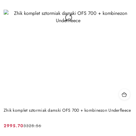
Zhik komplet sztormiak damski OFS 700 + kombinezon Underfleece
2995.70
3328.56
Cena
Cena