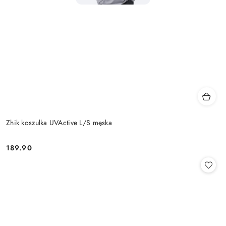
Zhik koszulka UVActive L/S męska
189.90
Cena: