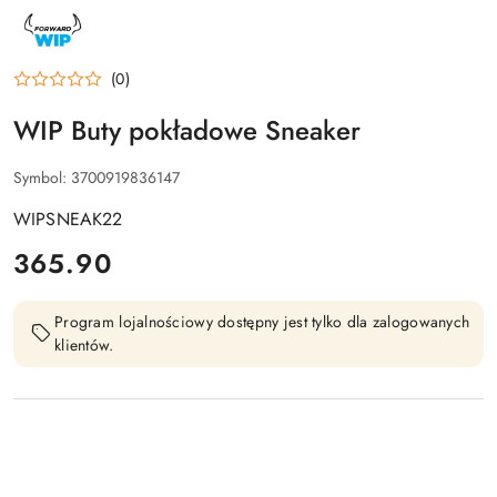
NAZWA
PRODUCENTA:
FORWARD
WIP
(0)
WIP Buty pokładowe Sneaker
Symbol:
3700919836147
WIPSNEAK22
cena:
365.90
Program lojalnościowy dostępny jest tylko dla zalogowanych
klientów.