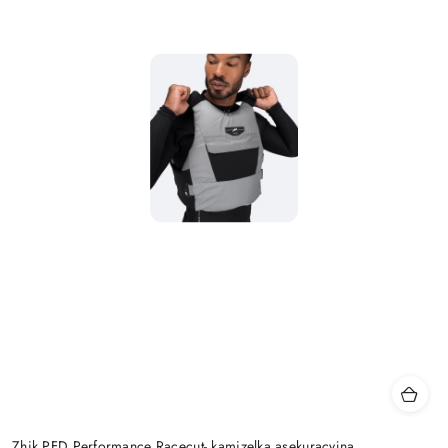
Zhik PFD Performance Racecut- kamizelka asekuracyjna