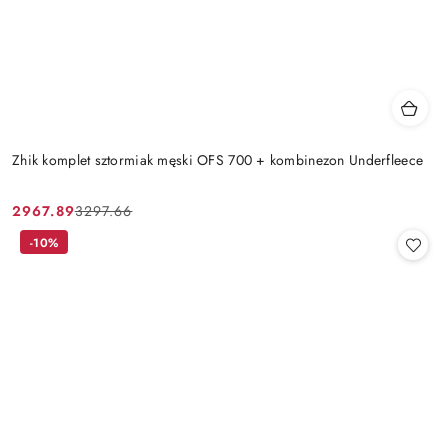
Zhik komplet sztormiak męski OFS 700 + kombinezon Underfleece
2967.89
3297.66
Cena
Cena
promocyjna:
przed
-10%
promocją: